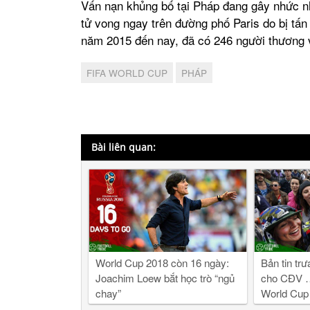
Vấn nạn khủng bố tại Pháp đang gây nhức nh
tử vong ngay trên đường phố Paris do bị tấ
năm 2015 đến nay, đã có 246 người thương 
FIFA WORLD CUP
PHÁP
Bài liên quan:
World Cup 2018 còn 16 ngày:
Bản tin tr
Joachim Loew bắt học trò “ngủ
cho CĐV …
chay”
World Cup