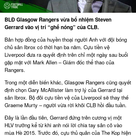
BLĐ Glasgow Rangers vừa bổ nhiệm Steven
Gerrard vào vị trí “ghế nóng” của CLB.
Bản hợp đồng của huyền thoại người Anh với đội bóng
chủ sân Ibrox có thời hạn ba năm. Cựu tiền vệ
Liverpool đưa ra quyết định trên chỉ một ngày sau buổi
gặp mặt với Mark Allen – Giám đốc thể thao của
Rangers.
Trong một diễn biến khác, Glasgow Rangers cũng quyết
định chọn Gary McAllister làm trợ lý của Gerrard tại
sân Ibrox. Bộ đôi cựu tiền vệ của Liverpool sẽ thay thế
Graeme Murty – người vừa rời khỏi CLB hồi đầu tuần.
Đây là lần đầu tiên, Gerrard đứng trên cương vị một
HLV trưởng kể từ khi anh nói lời chia tay sân cỏ vào
mùa Hè 2015. Trước đó, cựu thủ quân của The Kop hiện