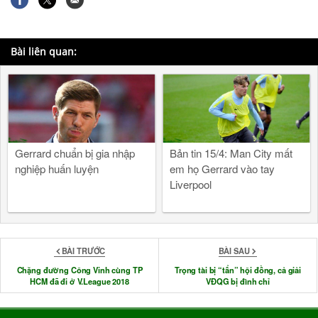
Bài liên quan:
Gerrard chuẩn bị gia nhập
Bản tin 15/4: Man City mất
nghiệp huấn luyện
em họ Gerrard vào tay
Liverpool
BÀI TRƯỚC
BÀI SAU
Chặng đường Công Vinh cùng TP
Trọng tài bị “tẩn” hội đồng, cả giải
HCM đã đi ở V.League 2018
VĐQG bị đình chỉ