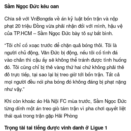
Sầm Ngọc Đức kêu oan
Chia sẻ với VnBongda về án kỷ luật bốn trận và nộp
phạt 20 triệu Đồng vừa phải nhận đối với mình, hậu vệ
của TP.HCM – Sầm Ngọc Đức bày tỏ sự bất bình.
“Tôi chỉ cố xoạc trước để chặn quả bóng thôi. Tôi là
người chủ động, Văn Đức bị động, nếu tôi cố tình đá
vào chân thì cậu ấy sẽ không thể tránh được tình huống
đó. Tôi cũng chỉ bị thẻ vàng thứ hai chứ không phải thẻ
đỏ trực tiếp, tại sao lại bị treo giờ tới bốn trận. Tất cả
mọi người đều nói pha bóng đó không đáng bị phạt nặng
như vậy.”
Khi còn khoác áo Hà Nội FC mùa trước, Sầm Ngọc Đức
từng dính một án treo giò tám trận vì pha chơi quyết liệt
thái quá trong trận gặp Hải Phòng
Trọng tài tai tiếng được vinh danh ở Ligue 1