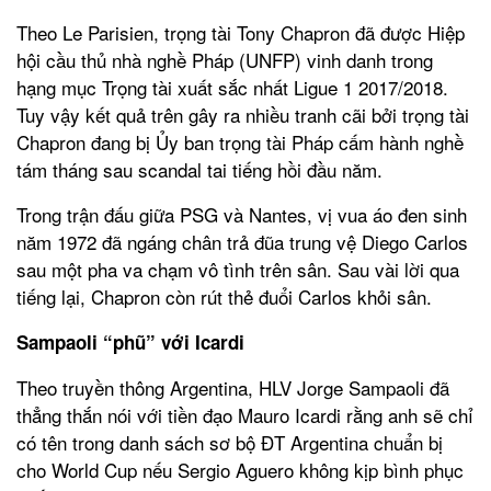
Theo Le Parisien, trọng tài Tony Chapron đã được Hiệp
hội cầu thủ nhà nghề Pháp (UNFP) vinh danh trong
hạng mục Trọng tài xuất sắc nhất Ligue 1 2017/2018.
Tuy vậy kết quả trên gây ra nhiều tranh cãi bởi trọng tài
Chapron đang bị Ủy ban trọng tài Pháp cấm hành nghề
tám tháng sau scandal tai tiếng hồi đầu năm.
Trong trận đấu giữa PSG và Nantes, vị vua áo đen sinh
năm 1972 đã ngáng chân trả đũa trung vệ Diego Carlos
sau một pha va chạm vô tình trên sân. Sau vài lời qua
tiếng lại, Chapron còn rút thẻ đuổi Carlos khỏi sân.
Sampaoli “phũ” với Icardi
Theo truyền thông Argentina, HLV Jorge Sampaoli đã
thẳng thắn nói với tiền đạo Mauro Icardi rằng anh sẽ chỉ
có tên trong danh sách sơ bộ ĐT Argentina chuẩn bị
cho World Cup nếu Sergio Aguero không kịp bình phục