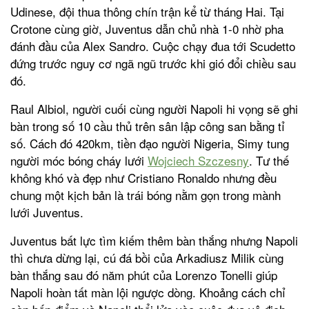
Udinese, đội thua thông chín trận kể từ tháng Hai. Tại
Crotone cùng giờ, Juventus dẫn chủ nhà 1-0 nhờ pha
đánh đầu của Alex Sandro. Cuộc chạy đua tới Scudetto
đứng trước nguy cơ ngã ngũ trước khi gió đổi chiều sau
đó.
Raul Albiol, người cuối cùng người Napoli hi vọng sẽ ghi
bàn trong số 10 cầu thủ trên sân lập công san bằng tỉ
số. Cách đó 420km, tiền đạo người Nigeria, Simy tung
người móc bóng cháy lưới
Wojciech Szczesny
. Tư thế
không khó và đẹp như Cristiano Ronaldo nhưng đều
chung một kịch bản là trái bóng nằm gọn trong mành
lưới Juventus.
Juventus bất lực tìm kiếm thêm bàn thắng nhưng Napoli
thì chưa dừng lại, cú đá bồi của Arkadiusz Milik cùng
bàn thắng sau đó năm phút của Lorenzo Tonelli giúp
Napoli hoàn tất màn lội ngược dòng. Khoảng cách chỉ