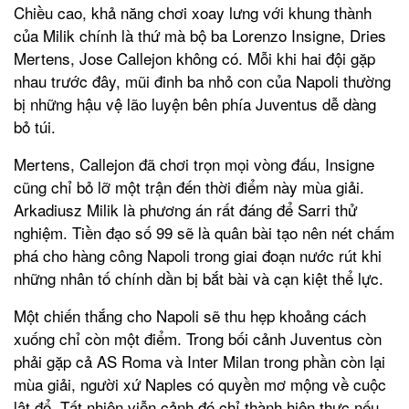
Chiều cao, khả năng chơi xoay lưng với khung thành
của Milik chính là thứ mà bộ ba Lorenzo Insigne, Dries
Mertens, Jose Callejon không có. Mỗi khi hai đội gặp
nhau trước đây, mũi đinh ba nhỏ con của Napoli thường
bị những hậu vệ lão luyện bên phía Juventus dễ dàng
bỏ túi.
Mertens, Callejon đã chơi trọn mọi vòng đấu, Insigne
cũng chỉ bỏ lỡ một trận đến thời điểm này mùa giải.
Arkadiusz Milik là phương án rất đáng để Sarri thử
nghiệm. Tiền đạo số 99 sẽ là quân bài tạo nên nét chấm
phá cho hàng công Napoli trong giai đoạn nước rút khi
những nhân tố chính dần bị bắt bài và cạn kiệt thể lực.
Một chiến thắng cho Napoli sẽ thu hẹp khoảng cách
xuống chỉ còn một điểm. Trong bối cảnh Juventus còn
phải gặp cả AS Roma và Inter Milan trong phần còn lại
mùa giải, người xứ Naples có quyền mơ mộng về cuộc
lật đổ. Tất nhiên viễn cảnh đó chỉ thành hiện thực nếu