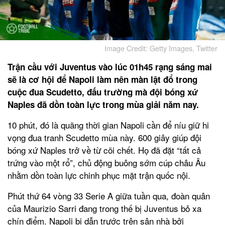
Image Credit: Getty Images, Twitter
Trận cầu với Juventus vào lúc 01h45 rạng sáng mai
sẽ là cơ hội để Napoli làm nên màn lật đổ trong
cuộc đua Scudetto, đấu trường mà đội bóng xứ
Naples đã dồn toàn lực trong mùa giải năm nay.
10 phút, đó là quãng thời gian Napoli cần để níu giữ hi
vọng đua tranh Scudetto mùa này. 600 giây giúp đội
bóng xứ Naples trở về từ cõi chết. Họ đã đặt “tất cả
trứng vào một rổ”, chủ động buông sớm cúp châu Âu
nhằm dồn toàn lực chinh phục mặt trận quốc nội.
Phút thứ 64 vòng 33 Serie A giữa tuần qua, đoàn quân
của Maurizio Sarri đang trong thế bị Juventus bỏ xa
chín điểm. Napoli bị dẫn trước trên sân nhà bởi