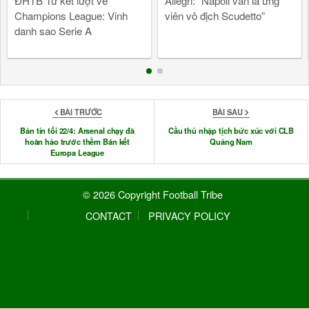
ĐHTB Tứ kết lượt về
Allegri: “Napoli vẫn là ứng
Champions League: Vinh
viên vô địch Scudetto”
danh sao Serie A
BÀI TRƯỚC
BÀI SAU
Bản tin tối 22/4: Arsenal chạy đà
Cầu thủ nhập tịch bức xúc với CLB
hoàn hảo trước thềm Bán kết
Quảng Nam
Europa League
© 2026 Copyright Football Tribe
CONTACT
PRIVACY POLICY