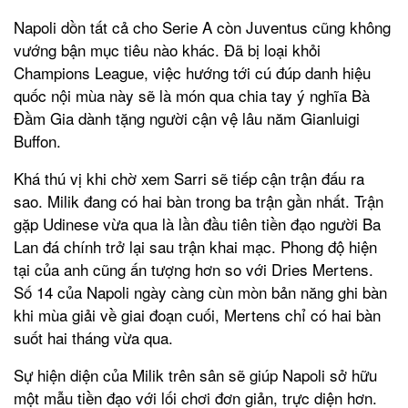
Napoli dồn tất cả cho Serie A còn Juventus cũng không
vướng bận mục tiêu nào khác. Đã bị loại khỏi
Champions League, việc hướng tới cú đúp danh hiệu
quốc nội mùa này sẽ là món qua chia tay ý nghĩa Bà
Đầm Gia dành tặng người cận vệ lâu năm Gianluigi
Buffon.
Khá thú vị khi chờ xem Sarri sẽ tiếp cận trận đấu ra
sao. Milik đang có hai bàn trong ba trận gần nhất. Trận
gặp Udinese vừa qua là lần đầu tiên tiền đạo người Ba
Lan đá chính trở lại sau trận khai mạc. Phong độ hiện
tại của anh cũng ấn tượng hơn so với Dries Mertens.
Số 14 của Napoli ngày càng cùn mòn bản năng ghi bàn
khi mùa giải về giai đoạn cuối, Mertens chỉ có hai bàn
suốt hai tháng vừa qua.
Sự hiện diện của Milik trên sân sẽ giúp Napoli sở hữu
một mẫu tiền đạo với lối chơi đơn giản, trực diện hơn.