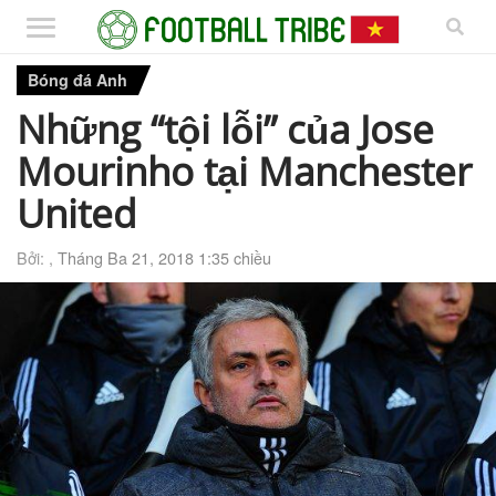
Bóng đá Anh
Những “tội lỗi” của Jose
Mourinho tại Manchester
United
Bởi: ,
Tháng Ba 21, 2018 1:35 chiều