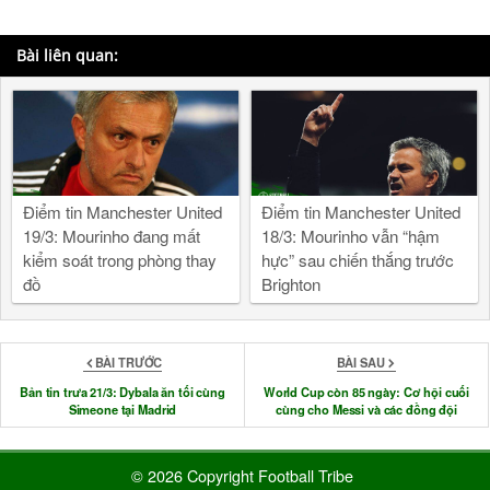
Bài liên quan:
Điểm tin Manchester United
Điểm tin Manchester United
19/3: Mourinho đang mất
18/3: Mourinho vẫn “hậm
kiểm soát trong phòng thay
hực” sau chiến thắng trước
đồ
Brighton
BÀI TRƯỚC
BÀI SAU
Bản tin trưa 21/3: Dybala ăn tối cùng
World Cup còn 85 ngày: Cơ hội cuối
Simeone tại Madrid
cùng cho Messi và các đồng đội
© 2026 Copyright Football Tribe