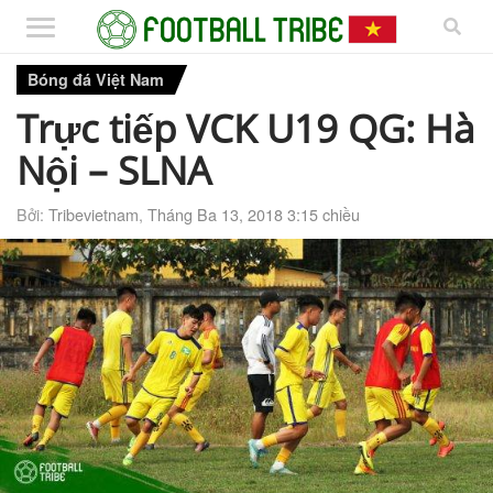
Bóng đá Việt Nam
Trực tiếp VCK U19 QG: Hà
Nội – SLNA
Bởi:
Tribevietnam
,
Tháng Ba 13, 2018 3:15 chiều