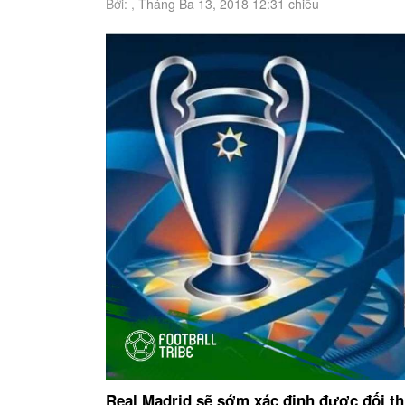
Bởi: ,
Tháng Ba 13, 2018 12:31 chiều
Real Madrid sẽ sớm xác định được đối t