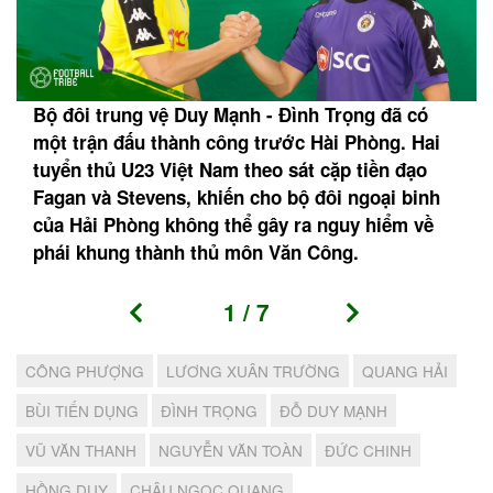
Bộ đôi trung vệ Duy Mạnh - Đình Trọng đã có
một trận đấu thành công trước Hài Phòng. Hai
tuyển thủ U23 Việt Nam theo sát cặp tiền đạo
Fagan và Stevens, khiến cho bộ đôi ngoại binh
của Hải Phòng không thể gây ra nguy hiểm về
phái khung thành thủ môn Văn Công.
1
/
7
CÔNG PHƯỢNG
LƯƠNG XUÂN TRƯỜNG
QUANG HẢI
BÙI TIẾN DỤNG
ĐÌNH TRỌNG
ĐỖ DUY MẠNH
VŨ VĂN THANH
NGUYỄN VĂN TOÀN
ĐỨC CHINH
HỒNG DUY
CHÂU NGỌC QUANG