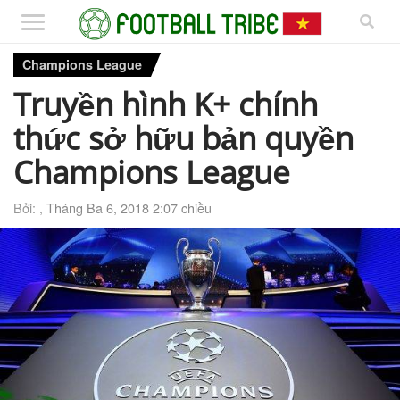
Champions League
Truyền hình K+ chính
thức sở hữu bản quyền
Champions League
Bởi: ,
Tháng Ba 6, 2018 2:07 chiều