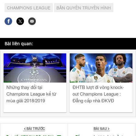
CHAMPIONS LEAGUE
BẢN QUYỀN TRUYỀN HÌNH
Bài liên quan:
Những thay đổi tại
ĐHTB lượt đi vòng knock-
Champions League kể từ
out Champions League :
mùa giải 2018/2019
Đẳng cấp nhà ĐKVĐ
BÀI TRƯỚC
BÀI SAU