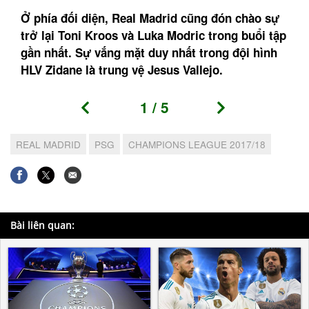
Ở phía đối diện, Real Madrid cũng đón chào sự
trở lại Toni Kroos và Luka Modric trong buổi tập
gần nhất. Sự vắng mặt duy nhất trong đội hình
HLV Zidane là trung vệ Jesus Vallejo.
1
/
5
REAL MADRID
PSG
CHAMPIONS LEAGUE 2017/18
Bài liên quan: