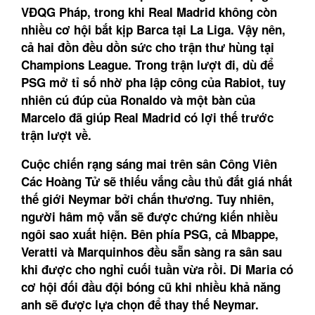
VĐQG Pháp, trong khi Real Madrid không còn
nhiều cơ hội bắt kịp Barca tại La Liga. Vậy nên,
cả hai đồn đều dồn sức cho trận thư hùng tại
Champions League. Trong trận lượt đi, dù để
PSG mở tỉ số nhờ pha lập công của Rabiot, tuy
nhiên cú đúp của Ronaldo và một bàn của
Marcelo đã giúp Real Madrid có lợi thế trước
trận lượt về.
Cuộc chiến rạng sáng mai trên sân Công Viên
Các Hoàng Tử sẽ thiếu vắng cầu thủ đắt giá nhất
thế giới Neymar bởi chấn thương. Tuy nhiên,
người hâm mộ vẫn sẽ được chứng kiến nhiều
ngôi sao xuất hiện. Bên phía PSG, cả Mbappe,
Veratti và Marquinhos đều sẵn sàng ra sân sau
khi được cho nghỉ cuối tuần vừa rồi. Di Maria có
cơ hội đối đầu đội bóng cũ khi nhiều khả năng
anh sẽ được lựa chọn để thay thế Neymar.