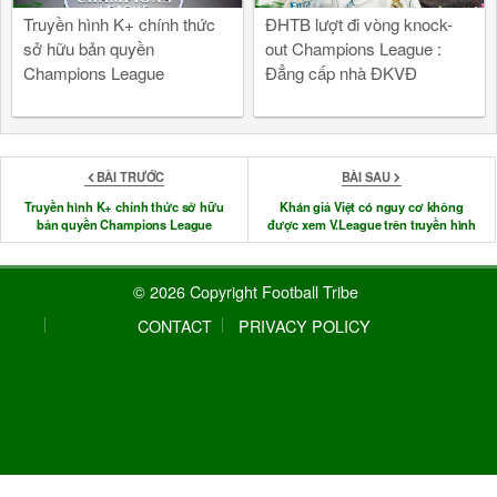
Truyền hình K+ chính thức
ĐHTB lượt đi vòng knock-
sở hữu bản quyền
out Champions League :
Champions League
Đẳng cấp nhà ĐKVĐ
BÀI TRƯỚC
BÀI SAU
Truyền hình K+ chính thức sở hữu
Khán giả Việt có nguy cơ không
bản quyền Champions League
được xem V.League trên truyền hình
© 2026 Copyright Football Tribe
CONTACT
PRIVACY POLICY