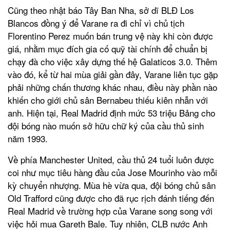
Cũng theo nhật báo Tây Ban Nha, sở dĩ BLĐ Los
Blancos đồng ý để Varane ra đi chỉ vì chủ tịch
Florentino Perez muốn bán trung vệ này khi còn được
giá, nhằm mục đích gia cố quỹ tài chính để chuẩn bị
chạy đà cho việc xây dựng thế hệ Galaticos 3.0. Thêm
vào đó, kể từ hai mùa giải gần đây, Varane liên tục gặp
phải những chấn thương khác nhau, điều này phần nào
khiến cho giới chủ sân Bernabeu thiếu kiên nhẫn với
anh. Hiện tại, Real Madrid định mức 53 triệu Bảng cho
đội bóng nào muốn sở hữu chữ ký của cầu thủ sinh
năm 1993.
Về phía Manchester United, cầu thủ 24 tuổi luôn được
coi như mục tiêu hàng đầu của Jose Mourinho vào mỗi
kỳ chuyển nhượng. Mùa hè vừa qua, đội bóng chủ sân
Old Trafford cũng được cho đã rục rịch đánh tiếng đến
Real Madrid về trường hợp của Varane song song với
việc hỏi mua Gareth Bale. Tuy nhiên, CLB nước Anh