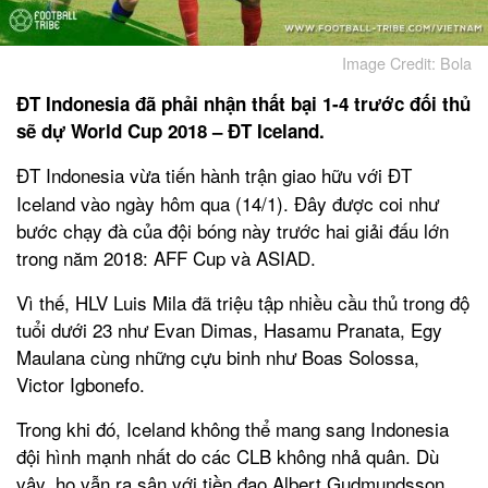
Image Credit: Bola
ĐT Indonesia đã phải nhận thất bại 1-4 trước đối thủ
sẽ dự World Cup 2018 – ĐT Iceland.
ĐT Indonesia vừa tiến hành trận giao hữu với ĐT
Iceland vào ngày hôm qua (14/1). Đây được coi như
bước chạy đà của đội bóng này trước hai giải đấu lớn
trong năm 2018: AFF Cup và ASIAD.
Vì thế, HLV Luis Mila đã triệu tập nhiều cầu thủ trong độ
tuổi dưới 23 như Evan Dimas, Hasamu Pranata, Egy
Maulana cùng những cựu binh như Boas Solossa,
Victor Igbonefo.
Trong khi đó, Iceland không thể mang sang Indonesia
đội hình mạnh nhất do các CLB không nhả quân. Dù
vậy, họ vẫn ra sân với tiền đạo Albert Gudmundsson