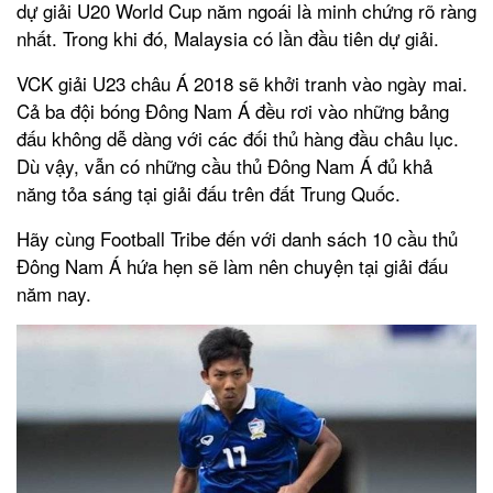
dự giải U20 World Cup năm ngoái là minh chứng rõ ràng
nhất. Trong khi đó, Malaysia có lần đầu tiên dự giải.
VCK giải U23 châu Á 2018 sẽ khởi tranh vào ngày mai.
Cả ba đội bóng Đông Nam Á đều rơi vào những bảng
đấu không dễ dàng với các đối thủ hàng đầu châu lục.
Dù vậy, vẫn có những cầu thủ Đông Nam Á đủ khả
năng tỏa sáng tại giải đấu trên đất Trung Quốc.
Hãy cùng Football Tribe đến với danh sách 10 cầu thủ
Đông Nam Á hứa hẹn sẽ làm nên chuyện tại giải đấu
năm nay.