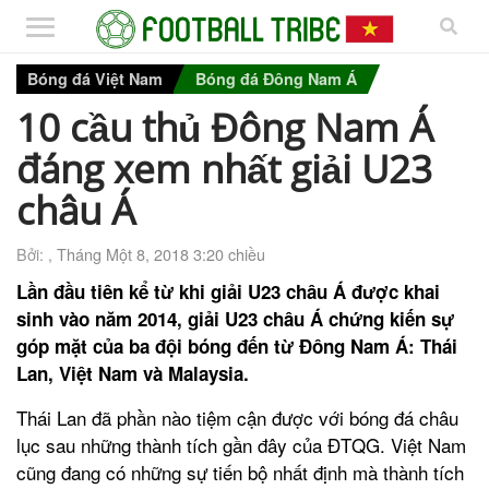
Bóng đá Việt Nam
Bóng đá Đông Nam Á
10 cầu thủ Đông Nam Á
đáng xem nhất giải U23
châu Á
Bởi: ,
Tháng Một 8, 2018 3:20 chiều
Lần đầu tiên kể từ khi giải U23 châu Á được khai
sinh vào năm 2014, giải U23 châu Á chứng kiến sự
góp mặt của ba đội bóng đến từ Đông Nam Á: Thái
Lan, Việt Nam và Malaysia.
Thái Lan đã phần nào tiệm cận được với bóng đá châu
lục sau những thành tích gần đây của ĐTQG. Việt Nam
cũng đang có những sự tiến bộ nhất định mà thành tích