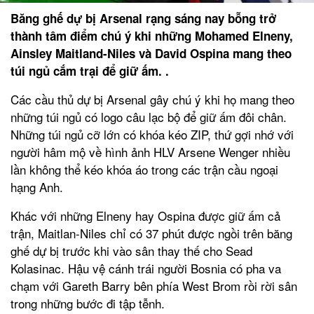
Băng ghế dự bị Arsenal rạng sáng nay bỗng trở
thành tâm điểm chú ý khi những Mohamed Elneny,
Ainsley Maitland-Niles và David Ospina mang theo
túi ngủ cắm trại để giữ ấm.
.
Các cầu thủ dự bị Arsenal gây chú ý khi họ mang theo
những túi ngủ có logo câu lạc bộ để giữ ấm đôi chân.
Những túi ngủ cỡ lớn có khóa kéo ZIP, thứ gợi nhớ với
người hâm mộ về hình ảnh HLV Arsene Wenger nhiều
lần không thể kéo khóa áo trong các trận cầu ngoại
hạng Anh.
Khác với những Elneny hay Ospina được giữ ấm cả
trận, Maitlan-Niles chỉ có 37 phút được ngồi trên băng
ghế dự bị trước khi vào sân thay thế cho Sead
Kolasinac. Hậu vệ cánh trái người Bosnia có pha va
chạm với Gareth Barry bên phía West Brom rồi rời sân
trong những bước đi tập tễnh.