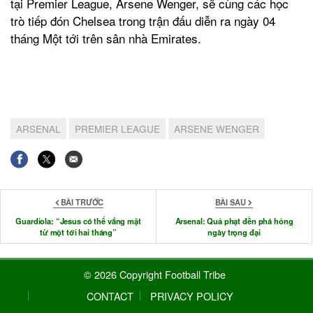
tại Premier League, Arsene Wenger, sẽ cùng các học
trò tiếp đón Chelsea trong trận đấu diễn ra ngày 04
tháng Một tới trên sân nhà Emirates.
ARSENAL
PREMIER LEAGUE
ARSENE WENGER
BÀI TRƯỚC
BÀI SAU
Guardiola: “Jesus có thể vắng mặt
Arsenal: Quả phạt đền phá hỏng
từ một tới hai tháng”
ngày trọng đại
© 2026 Copyright Football Tribe
CONTACT
PRIVACY POLICY