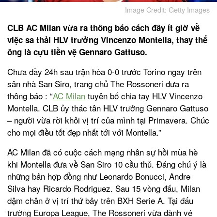
Image Credit: Getty Images
CLB AC Milan vừa ra thông báo cách đây ít giờ về
việc sa thải HLV trưởng Vincenzo Montella, thay thế
ông là cựu tiền vệ Gennaro Gattuso
.
Chưa đầy 24h sau trận hòa 0-0 trước Torino ngay trên
sân nhà San Siro, trang chủ The Rossoneri đưa ra
thông báo : “
AC Milan
tuyên bố chia tay HLV Vincenzo
Montella. CLB ủy thác tân HLV trưởng Gennaro Gattuso
– người vừa rời khỏi vị trí của mình tại Primavera. Chúc
cho mọi điều tốt đẹp nhất tới với Montella.”
AC Milan đã có cuộc cách mạng nhân sự hồi mùa hè
khi Montella đưa về San Siro 10 cầu thủ. Đáng chú ý là
những bản hợp đồng như Leonardo Bonucci, Andre
Silva hay Ricardo Rodriguez. Sau 15 vòng đấu, Milan
dậm chân ở vị trí thứ bảy trên BXH Serie A. Tại đấu
trường Europa League, The Rossoneri vừa dành vé