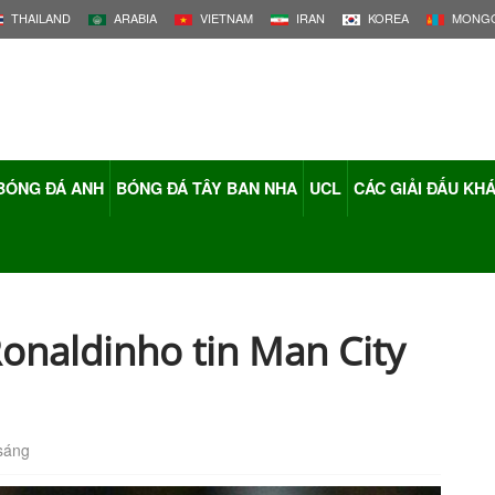
THAILAND
ARABIA
VIETNAM
IRAN
KOREA
MONGO
BÓNG ĐÁ ANH
BÓNG ĐÁ TÂY BAN NHA
UCL
CÁC GIẢI ĐẤU KH
Ronaldinho tin Man City
sáng