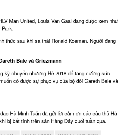
 HLV Man United, Louis Van Gaal đang được xem như
 Park.
nh thức sau khi sa thải Ronald Koeman. Người đang
Gareth Bale và Griezmann
ong kỳ chuyển nhượng Hè 2018 để tăng cường sức
muốn có được sự phục vụ của bộ đôi Gareth Bale và
 đạo Hà Minh Tuấn đã gửi lời cảm ơn các cầu thủ Hà
khi bị bất tỉnh trên sân Hàng Đẫy cuối tuần qua.
TH BALE
RONALDINHO
ANTOINE GRIEZMAN