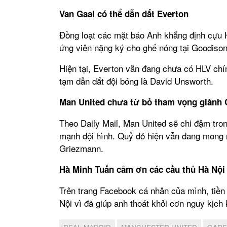
Van Gaal có thể dẫn dắt Everton
Đồng loạt các mặt báo Anh khẳng định cựu
ứng viên nặng ký cho ghế nóng tại Goodison
Hiện tại, Everton vẫn đang chưa có HLV chí
tạm dẫn dắt đội bóng là David Unsworth.
Man United chưa từ bỏ tham vọng giành 
Theo Daily Mail, Man United sẽ chi đậm tr
mạnh đội hình. Quỷ đỏ hiện vẫn đang mong 
Griezmann.
Hà Minh Tuấn cảm ơn các cầu thủ Hà Nội
Trên trang Facebook cá nhân của mình, tiền
Nội vì đã giúp anh thoát khỏi cơn nguy kịch 
REAL MADRID
MANCHESTER UNITED
GARE