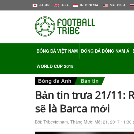
JAPAN
ASIA
INDONESIA
MALAYSIA
BÓNG ĐÁ VIỆT NAM
BÓNG ĐÁ ĐÔNG NAM Á
WORLD CUP 2018
Bóng đá Anh
Bản tin
Bản tin trưa 21/11: 
sẽ là Barca mới
Bởi:
Tribevietnam
,
Tháng Mười Một 21, 2017 11:30 