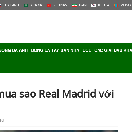
THAILAND
ARABIA
VIETNAM
IRAN
KOREA
MONGO
BÓNG ĐÁ ANH
BÓNG ĐÁ TÂY BAN NHA
UCL
CÁC GIẢI ĐẤU KH
mua sao Real Madrid với
iều