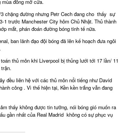
g mùa đông mở cửa.
1/3 chặng đường nhưng Petr Cech đang cho thấy sự
ua 3-1 trước Manchester City hôm Chủ Nhật. Thủ thành
ớp mắt, phán đoán đường bóng tinh tế nữa.
nal, ban lãnh đạo đội bóng đã lên kế hoạch đưa ngôi
.
oán thủ môn khi Liverpool bị thủng lưới tới 17 lần/ 11
 trận.
đây đều liên hệ với các thủ môn nổi tiếng như David
ành công . Vì thế hiện tại, Kền kền trắng vẫn đang
cảm thấy không được tin tưởng, nói bóng gió muốn ra
 đấu gần nhất của Real Madrid không có sự phục vụ