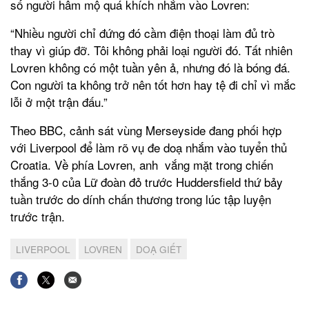
số người hâm mộ quá khích nhắm vào Lovren:
“Nhiều người chỉ đứng đó cầm điện thoại làm đủ trò
thay vì giúp đỡ. Tôi không phải loại người đó. Tất nhiên
Lovren không có một tuần yên ả, nhưng đó là bóng đá.
Con người ta không trở nên tốt hơn hay tệ đi chỉ vì mắc
lỗi ở một trận đấu.”
Theo BBC, cảnh sát vùng Merseyside đang phối hợp
với Liverpool để làm rõ vụ đe doạ nhắm vào tuyển thủ
Croatia. Về phía Lovren, anh vắng mặt trong chiến
thắng 3-0 của Lữ đoàn đỏ trước Huddersfield thứ bảy
tuần trước do dính chấn thương trong lúc tập luyện
trước trận.
LIVERPOOL
LOVREN
DOẠ GIẾT