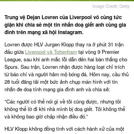
Image Credit: Getty
Trung vệ Dejan Lovren của Liverpool vô cùng tức
giận khi chia sẻ một tin nhắn doạ giết anh cùng gia
đình trên mạng xã hội Instagram.
Lovren được HLV Jurgen Klopp thay ra ở phút 31 trận
đấu giữa
Liverpool và Tottenham
tại vòng 9 Premier
League, sau khi anh mắc lỗi dẫn đến hai bàn thắng cho
Spurs. Sau trận, Lovren nhận được hàng loạt chỉ trích
từ báo chí và người hâm mộ bóng đá. Hôm nay, cầu thủ
28 tuổi đăng tải một bức ảnh chụp màn hình với tin
nhắn đe doạ tính mạng gia đình anh và chia sẻ:
“Các người có thể nói gì về tôi cũng được, nhưng tôi
không thể lờ đi khi nhà mình bị doạ giết. Tôi không thể
và không bao giờ chấp nhận điều đó.”
HLV Klopp không đồng tình với cách hành xử của một