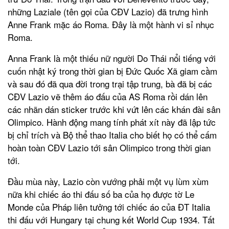
những Laziale (tên gọi của CĐV Lazio) đã trưng hình
Anne Frank mặc áo Roma. Đây là một hành vi sỉ nhục
Roma.
Anna Frank là một thiếu nữ người Do Thái nổi tiếng với
cuốn nhật ký trong thời gian bị Đức Quốc Xã giam cầm
và sau đó đã qua đời trong trại tập trung, bà đã bị các
CĐV Lazio vẽ thêm áo đấu của AS Roma rồi dán lên
các nhãn dán sticker trước khi vứt lên các khán đài sân
Olimpico. Hành động mang tính phát xít này đã lập tức
bị chỉ trích và Bộ thể thao Italia cho biết họ có thể cấm
hoàn toàn CĐV Lazio tới sân Olimpico trong thời gian
tới.
Đầu mùa này, Lazio còn vướng phải một vụ lùm xùm
nữa khi chiếc áo thi đấu số ba của họ được tờ Le
Monde của Pháp liên tưởng tới chiếc áo của ĐT Italia
thi đấu với Hungary tại chung kết World Cup 1934. Tất