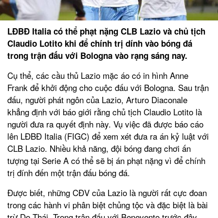
LĐBĐ Italia có thể phạt nặng CLB Lazio và chủ tịch
Claudio Lotito khi để chính trị dính vào bóng đá
trong trận đấu với Bologna vào rạng sáng nay.
Cụ thể, các cầu thủ Lazio mặc áo có in hình Anne
Frank để khởi động cho cuộc đấu với Bologna. Sau trận
đấu, người phát ngôn của Lazio, Arturo Diaconale
khẳng định với báo giới rằng chủ tịch Claudio Lotito là
người đưa ra quyết định này. Vụ việc đã được báo cáo
lên LĐBĐ Italia (FIGC) để xem xét đưa ra án kỷ luật với
CLB Lazio. Nhiều khả năng, đội bóng đang chơi ấn
tượng tại Serie A có thể sẽ bị án phạt nặng vì để chính
trị đính đến một trận đấu bóng đá.
Được biết, những CĐV của Lazio là người rất cực đoan
trong các hành vi phân biệt chủng tộc và đặc biệt là bài
trừ Do Thái. Trong trận đấu với Benevento trước đây,