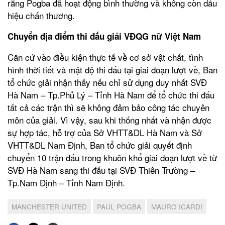
rằng Pogba đã hoạt động bình thường và không còn dấu
hiệu chấn thương.
Chuyển địa điểm thi đấu giải VĐQG nữ Việt Nam
Căn cứ vào điều kiện thực tế về cơ sở vật chất, tình
hình thời tiết và mật độ thi đấu tại giai đoạn lượt về, Ban
tổ chức giải nhận thấy nếu chỉ sử dụng duy nhất SVĐ
Hà Nam – Tp.Phủ Lý – Tỉnh Hà Nam để tổ chức thi đấu
tất cả các trận thì sẽ không đảm bảo công tác chuyên
môn của giải. Vì vậy, sau khi thống nhất và nhận được
sự hợp tác, hỗ trợ của Sở VHTT&DL Hà Nam và Sở
VHTT&DL Nam Định, Ban tổ chức giải quyết định
chuyển 10 trận đấu trong khuôn khổ giai đoạn lượt về từ
SVĐ Hà Nam sang thi đấu tại SVĐ Thiên Trường –
Tp.Nam Định – Tỉnh Nam Định.
MANCHESTER UNITED
PAUL POGBA
MAURO ICARDI