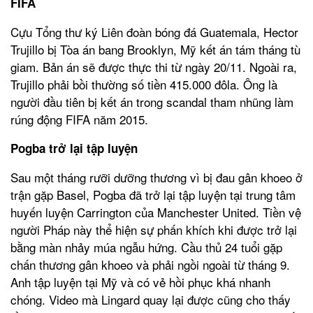
FIFA
Cựu Tổng thư ký Liên đoàn bóng đá Guatemala, Hector
Trujillo bị Tòa án bang Brooklyn, Mỹ kết án tám tháng tù
giam. Bản án sẽ được thực thi từ ngày 20/11. Ngoài ra,
Trujillo phải bồi thường số tiền 415.000 đôla. Ông là
người đầu tiên bị kết án trong scandal tham nhũng làm
rúng động FIFA năm 2015.
Pogba trở lại tập luyện
Sau một tháng rưỡi dưỡng thương vì bị đau gân khoeo ở
trận gặp Basel, Pogba đã trở lại tập luyện tại trung tâm
huyến luyện Carrington của Manchester United. Tiền vệ
người Pháp này thể hiện sự phấn khích khi được trở lại
bằng màn nhảy múa ngẫu hứng. Cầu thủ 24 tuổi gặp
chấn thương gân khoeo và phải ngồi ngoài từ tháng 9.
Anh tập luyện tại Mỹ và có vẻ hồi phục khá nhanh
chóng. Video mà Lingard quay lại được cũng cho thấy