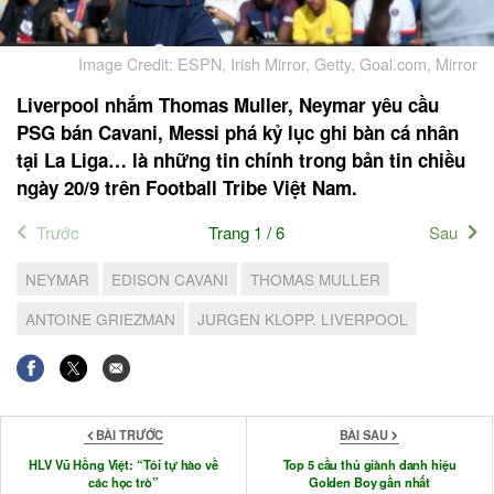
Image Credit: ESPN, Irish Mirror, Getty, Goal.com, Mirror
Liverpool nhắm Thomas Muller, Neymar yêu cầu
PSG bán Cavani, Messi phá kỷ lục ghi bàn cá nhân
tại La Liga… là những tin chính trong bản tin chiều
ngày 20/9 trên Football Tribe Việt Nam.
Trước
Trang 1 / 6
Sau
NEYMAR
EDISON CAVANI
THOMAS MULLER
ANTOINE GRIEZMAN
JURGEN KLOPP. LIVERPOOL
BÀI TRƯỚC
BÀI SAU
HLV Vũ Hồng Việt: “Tôi tự hào về
Top 5 cầu thủ giành danh hiệu
các học trò”
Golden Boy gần nhất