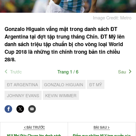
Image Credit: Metro
Gonzalo Higuain vắng mặt trong danh sách ĐT
Argentina tại đợt tập trung tháng Chín. ĐT Mỹ lên
danh sách triệu tập chuẩn bị cho vòng loại World
Cup 2018 là những tin chính trong bản tin chiều
28/8.
Trước
Trang 1 / 6
Sau
ĐT ARGENTINA
GONZALO HIGUAIN
ĐT MỸ
JOHNNY EVANS
KEVIN WIMMER
BÀI TRƯỚC
BÀI SAU
HLV Mai Đức Chung lên danh sách
Điểm qua những HLV tạm quyền của