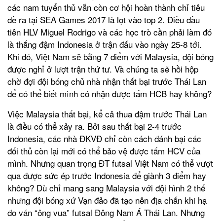
các nam tuyển thủ vẫn còn cơ hội hoàn thành chỉ tiêu
đề ra tại SEA Games 2017 là lọt vào top 2. Điều đầu
tiên HLV Miguel Rodrigo và các học trò cần phải làm đó
là thắng đậm Indonesia ở trận đấu vào ngày 25-8 tới.
Khi đó, Việt Nam sẽ bằng 7 điểm với Malaysia, đội bóng
được nghỉ ở lượt trận thứ tư. Và chúng ta sẽ hồi hộp
chờ đợi đội bóng chủ nhà nhận thất bại trước Thái Lan
để có thể biết mình có nhận được tấm HCB hay không?
Việc Malaysia thất bại, kể cả thua đậm trước Thái Lan
là điều có thể xảy ra. Bởi sau thất bại 2-4 trước
Indonesia, các nhà ĐKVĐ chỉ còn cách đánh bại các
đối thủ còn lại mới có thể bảo vệ được tấm HCV của
mình. Nhưng quan trọng ĐT futsal Việt Nam có thể vượt
qua được sức ép trước Indonesia để giành 3 điểm hay
không? Dù chỉ mang sang Malaysia với đội hình 2 thế
nhưng đội bóng xứ Vạn đảo đã tạo nên địa chấn khi hạ
đo ván “ông vua” futsal Đông Nam Á Thái Lan. Nhưng