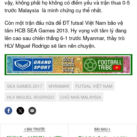
vậy, không phải họ không có điểm yếu và trận thua 0-5
trước Malaysia là minh chứng cụ thể nhất.
Còn một trận đấu nữa để ĐT futsal Việt Nam bảo vệ
tấm HCB SEA Games 2013. Hy vọng với tâm lý đang
lên cao sau chiến thắng 6-1 trước Myanmar, thầy trò
HLV Miguel Rodrigo sẽ làm nên chuyện.
SEA GAMES 2017
MYANMAR
FUTSAL VIỆT NAM
HLV MIGUEL RODRIGO
CHỦ NHÀ MALAYSIA
BÀI TRƯỚC
BÀI SAU