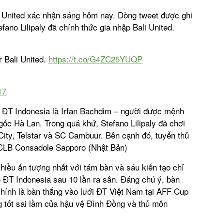
li United xác nhận sáng hôm nay. Dòng tweet được ghi
efano Lilipaly đã chính thức gia nhập Bali United.
 Bali United.
https://t.co/G4ZC25YUQP
17
i ở ĐT Indonesia là Irfan Bachdim – người được mệnh
gốc Hà Lan. Trong quá khứ, Stefano Lilipaly đã chơi
ity, Telstar và SC Cambuur. Bên cạnh đó, tuyển thủ
o CLB Consadole Sapporo (Nhật Bản)
nhiều ấn tượng nhất với tám bàn và sáu kiến tạo chỉ
o ĐT Indonesia sau 10 lần ra sân. Đáng chú ý, bàn
hính là bàn thắng vào lưới ĐT Việt Nam tại AFF Cup
g tốt sai lầm của hậu vệ Đình Đồng và thủ môn