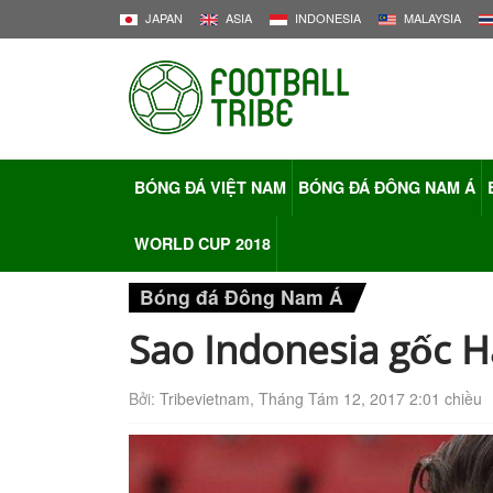
JAPAN
ASIA
INDONESIA
MALAYSIA
BÓNG ĐÁ VIỆT NAM
BÓNG ĐÁ ĐÔNG NAM Á
WORLD CUP 2018
Bóng đá Đông Nam Á
Sao Indonesia gốc H
Bởi:
Tribevietnam
,
Tháng Tám 12, 2017 2:01 chiều