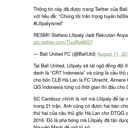
Thông tin này đã được trang Twitter của Ba
với tiêu đề: “Chúng tôi trân trọng tuyên bốSt
#Lilipalyisred”
RESMI! Stefano Lilipaly Jadi Rekrutan Anyar
pic.twitter.com/TlxpRg96G7
— Bali United FC (@BaliUtd)
August 11, 20
Tại Bali United, Lilipaly sẽ tái ngộ đồng độ
danh là “CR7 Indonesia” và cũng là cầu thủ 
cho bốn CLB Hà Lan là FC Utrecht, Almere C
QG Indonesia từng có thời gian thi đấu ch
SC Cambuur chính là nơi mà Lilipaly để lại 
trong 21 trận. Anh cũng có được hai bàn ch
thứ hai của cầu thủ gốc Hà Lan cho ĐTQG c
2016. Đó là pha bóng mà Lilipaly đã tận dụn
Nguyên Mạnh để mở tỷ số.