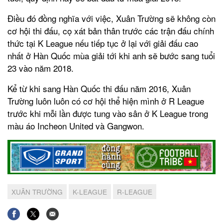
Điều đó đồng nghĩa với việc, Xuân Trường sẽ không còn
cơ hội thi đấu, cọ xát bản thân trước các trận đấu chính
thức tại K League nếu tiếp tục ở lại với giải đấu cao
nhất ở Hàn Quốc mùa giải tới khi anh sẽ bước sang tuổi
23 vào năm 2018.
Kể từ khi sang Hàn Quốc thi đấu năm 2016, Xuân
Trường luôn luôn có cơ hội thể hiện mình ở R League
trước khi mỗi lần được tung vào sân ở K League trong
màu áo Incheon United và Gangwon.
XUÂN TRƯỜNG
K-LEAGUE
R-LEAGUE