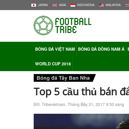
JAPAN
ASIA
INDONESIA
MALAYSIA
BÓNG ĐÁ VIỆT NAM
BÓNG ĐÁ ĐÔNG NAM Á
WORLD CUP 2018
Bóng đá Tây Ban Nha
Top 5 cầu thủ bán đ
Bởi:
Tribevietnam
,
Tháng Bảy 21, 2017 9:30 sáng