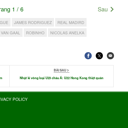
rang 1 / 6
Sau
AGUE
JAMES RODRIGUEZ
REAL MADIRD
 VAN GAAL
ROBINHO
NICOLAS ANELKA
BÀI SAU
ấm
Nhật kí vòng loại U23 châu Á: U22 Hong Kong thiệt quân
IVACY POLICY