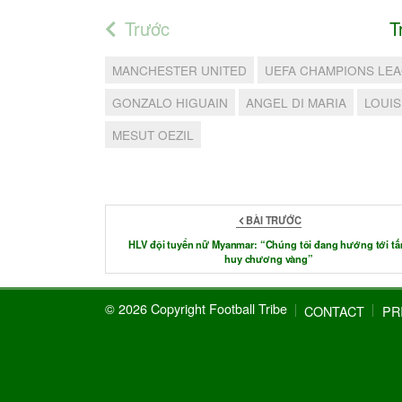
Trước
T
MANCHESTER UNITED
UEFA CHAMPIONS LE
GONZALO HIGUAIN
ANGEL DI MARIA
LOUIS
MESUT OEZIL
BÀI TRƯỚC
HLV đội tuyển nữ Myanmar: “Chúng tôi đang hướng tới t
huy chương vàng”
© 2026 Copyright Football Tribe
CONTACT
PR