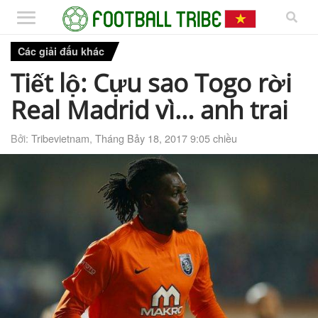
Các giải đấu khác
Tiết lộ: Cựu sao Togo rời
Real Madrid vì… anh trai
Bởi:
Tribevietnam
,
Tháng Bảy 18, 2017 9:05 chiều