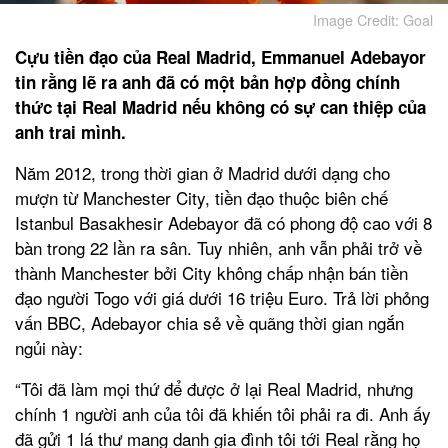
Image Credit: Goal
Cựu tiền đạo của Real Madrid, Emmanuel Adebayor
tin rằng lẽ ra anh đã có một bản hợp đồng chính
thức tại Real Madrid nếu không có sự can thiệp của
anh trai mình.
Năm 2012, trong thời gian ở Madrid dưới dạng cho
mượn từ Manchester City, tiền đạo thuộc biên chế
Istanbul Basakhesir Adebayor đã có phong độ cao với 8
bàn trong 22 lần ra sân. Tuy nhiên, anh vẫn phải trở về
thành Manchester bởi City không chấp nhận bán tiền
đạo người Togo với giá dưới 16 triệu Euro. Trả lời phỏng
vấn BBC, Adebayor chia sẻ về quãng thời gian ngắn
ngủi này:
“Tôi đã làm mọi thứ để được ở lại Real Madrid, nhưng
chính 1 người anh của tôi đã khiến tôi phải ra đi. Anh ấy
đã gửi 1 lá thư mang danh gia đình tôi tới Real rằng họ