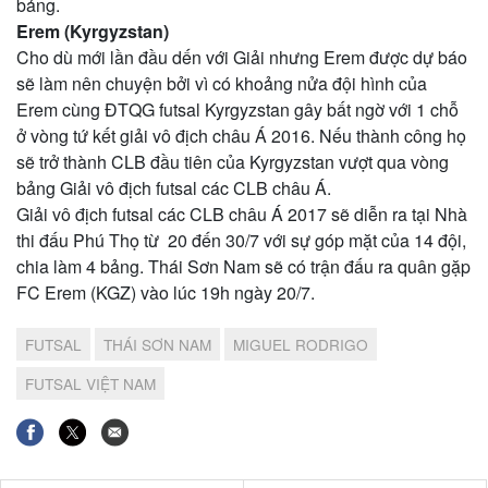
bảng.
Erem (Kyrgyzstan)
Cho dù mới lần đầu dến với Giải nhưng Erem được dự báo
sẽ làm nên chuyện bởi vì có khoảng nửa đội hình của
Erem cùng ĐTQG futsal Kyrgyzstan gây bất ngờ với 1 chỗ
ở vòng tứ kết giải vô địch châu Á 2016. Nếu thành công họ
sẽ trở thành CLB đầu tiên của Kyrgyzstan vượt qua vòng
bảng Giải vô địch futsal các CLB châu Á.
Giải vô địch futsal các CLB châu Á 2017 sẽ diễn ra tại Nhà
thi đấu Phú Thọ từ 20 đến 30/7 với sự góp mặt của 14 đội,
chia làm 4 bảng. Thái Sơn Nam sẽ có trận đấu ra quân gặp
FC Erem (KGZ) vào lúc 19h ngày 20/7.
FUTSAL
THÁI SƠN NAM
MIGUEL RODRIGO
FUTSAL VIỆT NAM