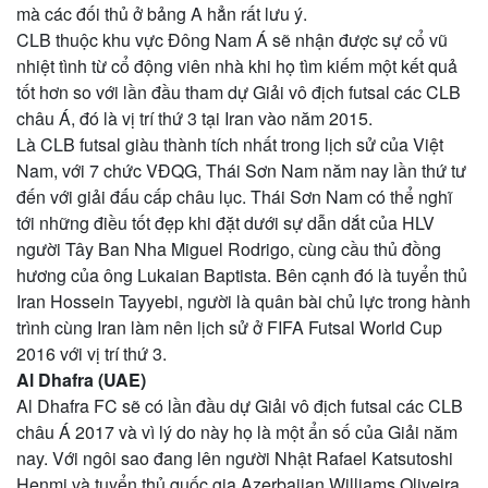
mà các đối thủ ở bảng A hẳn rất lưu ý.
CLB thuộc khu vực Đông Nam Á sẽ nhận được sự cổ vũ
nhiệt tình từ cổ động viên nhà khi họ tìm kiếm một kết quả
tốt hơn so với lần đầu tham dự Giải vô địch futsal các CLB
châu Á, đó là vị trí thứ 3 tại Iran vào năm 2015.
Là CLB futsal giàu thành tích nhất trong lịch sử của Việt
Nam, với 7 chức VĐQG, Thái Sơn Nam năm nay lần thứ tư
đến với giải đấu cấp châu lục. Thái Sơn Nam có thể nghĩ
tới những điều tốt đẹp khi đặt dưới sự dẫn dắt của HLV
người Tây Ban Nha Miguel Rodrigo, cùng cầu thủ đồng
hương của ông Lukaian Baptista. Bên cạnh đó là tuyển thủ
Iran Hossein Tayyebi, người là quân bài chủ lực trong hành
trình cùng Iran làm nên lịch sử ở FIFA Futsal World Cup
2016 với vị trí thứ 3.
Al Dhafra (UAE)
Al Dhafra FC sẽ có lần đầu dự Giải vô địch futsal các CLB
châu Á 2017 và vì lý do này họ là một ẩn số của Giải năm
nay. Với ngôi sao đang lên người Nhật Rafael Katsutoshi
Henmi và tuyển thủ quốc gia Azerbaijan Williams Oliveira