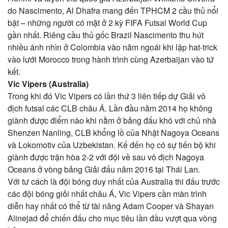
do Nascimento, Al Dhafra mang đến TPHCM 2 cầu thủ nổi
bật – những người có mặt ở 2 kỳ FIFA Futsal World Cup
gần nhất. Riêng cầu thủ gốc Brazil Nascimento thu hút
nhiều ánh nhìn ở Colombia vào năm ngoái khi lập hat-trick
vào lưới Morocco trong hành trình cùng Azerbaijan vào tứ
kết.
Vic Vipers (Australia)
Trong khi đó Vic Vipers có lần thứ 3 liên tiếp dự Giải vô
địch futsal các CLB châu Á. Lần đầu năm 2014 họ không
giành được điểm nào khi nằm ở bảng đấu khó với chủ nhà
Shenzen Nanling, CLB khổng lồ của Nhật Nagoya Oceans
và Lokomotiv của Uzbekistan. Kế đến họ có sự tiến bộ khi
giành được trận hòa 2-2 với đội về sau vô địch Nagoya
Oceans ở vòng bảng Giải đấu năm 2016 tại Thái Lan.
Với tư cách là đội bóng duy nhất của Australia thi đấu trước
các đội bóng giỏi nhất châu Á, Vic Vipers cần màn trình
diễn hay nhất có thể từ tài năng Adam Cooper và Shayan
Alinejad để chiến đấu cho mục tiêu lần đầu vượt qua vòng