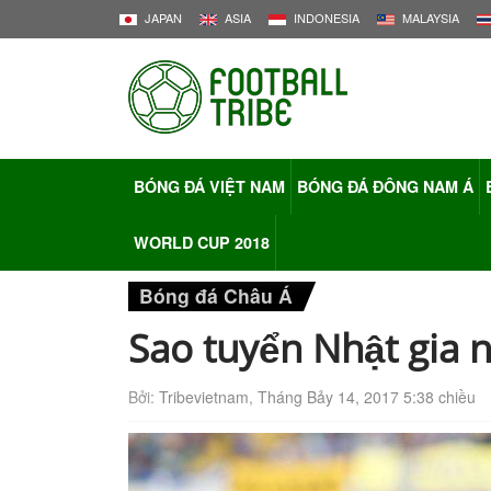
JAPAN
ASIA
INDONESIA
MALAYSIA
BÓNG ĐÁ VIỆT NAM
BÓNG ĐÁ ĐÔNG NAM Á
WORLD CUP 2018
Bóng đá Châu Á
Sao tuyển Nhật gia 
Bởi:
Tribevietnam
,
Tháng Bảy 14, 2017 5:38 chiều