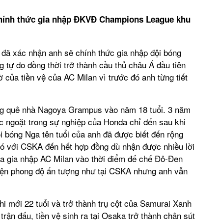
hính thức gia nhập ĐKVĐ Champions League khu
đã xác nhận anh sẽ chính thức gia nhập đội bóng
tự do đồng thời trở thành cầu thủ châu Á đầu tiên
ờ của tiền vệ của AC Milan vì trước đó anh từng tiết
bóng quê nhà Nagoya Grampus vào năm 18 tuổi. 3 năm
c ngoặt trong sự nghiệp của Honda chỉ đến sau khi
 bóng Nga tên tuổi của anh đã được biết đến rộng
 bó với CSKA đến hết hợp đồng dù nhận được nhiều lời
da gia nhập AC Milan vào thời điểm đế chế Đỏ-Đen
hiện phong độ ấn tượng như tại CSKA nhưng anh vẫn
 mới 22 tuổi và trở thành trụ cột của Samurai Xanh
 trận đấu, tiền vệ sinh ra tại Osaka trở thành chân sút