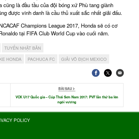
a cũng là đầu tầu của đội bóng xứ Phù tang giành
ng được vinh danh là cầu thủ xuất sắc nhất giải đấu.
CONCACAF Champions League 2017, Honda sẽ có cơ
 Ronaldo tại FIFA Club World Cup vào cuối năm.
TUYỂN NHẬT BẢN
UKE HONDA
PACHUCA FC
GIẢI VÔ ĐỊCH MEXICO
BÀI SAU
VCK U17 Quốc gia – Cúp Thái Sơn Nam 2017: PVF lần thứ ba lên
ngôi vương
IVACY POLICY