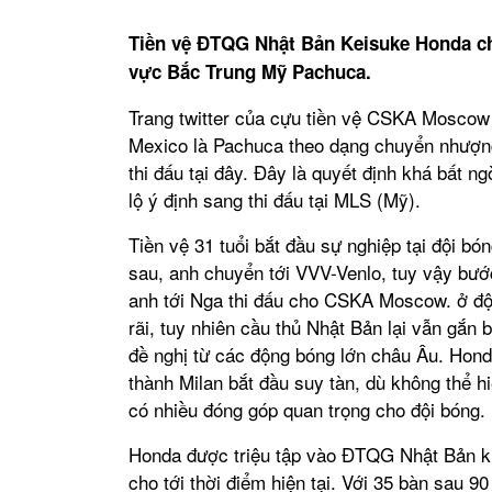
Tiền vệ ĐTQG Nhật Bản Keisuke Honda c
vực Bắc Trung Mỹ Pachuca.
Trang twitter của cựu tiền vệ CSKA Moscow 
Mexico là Pachuca theo dạng chuyển nhượng 
thi đấu tại đây. Đây là quyết định khá bất ng
lộ ý định sang thi đấu tại MLS (Mỹ).
Tiền vệ 31 tuổi bắt đầu sự nghiệp tại đội 
sau, anh chuyển tới VVV-Venlo, tuy vậy bướ
anh tới Nga thi đấu cho CSKA Moscow. ở đội
rãi, tuy nhiên cầu thủ Nhật Bản lại vẫn gắn
đề nghị từ các động bóng lớn châu Âu. Hon
thành Milan bắt đầu suy tàn, dù không thể 
có nhiều đóng góp quan trọng cho đội bóng.
Honda được triệu tập vào ĐTQG Nhật Bản khi
cho tới thời điểm hiện tại. Với 35 bàn sau 90