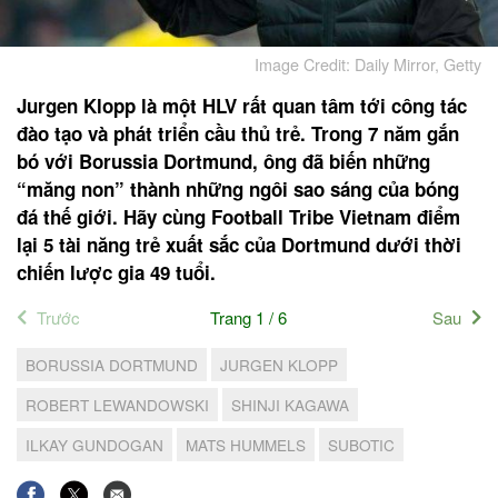
Image Credit: Daily Mirror, Getty
Jurgen Klopp là một HLV rất quan tâm tới công tác
đào tạo và phát triển cầu thủ trẻ. Trong 7 năm gắn
bó với Borussia Dortmund, ông đã biến những
“măng non” thành những ngôi sao sáng của bóng
đá thế giới. Hãy cùng Football Tribe Vietnam điểm
lại 5 tài năng trẻ xuất sắc của Dortmund dưới thời
chiến lược gia 49 tuổi.
Trước
Trang 1 / 6
Sau
BORUSSIA DORTMUND
JURGEN KLOPP
ROBERT LEWANDOWSKI
SHINJI KAGAWA
ILKAY GUNDOGAN
MATS HUMMELS
SUBOTIC