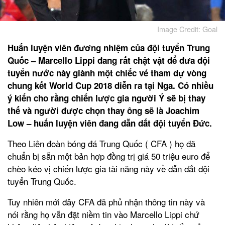
Image Credit: Goal
Huấn luyện viên đương nhiệm của đội tuyển Trung
Quốc – Marcello Lippi đang rất chật vật để đưa đội
tuyển nước này giành một chiếc vé tham dự vòng
chung kết World Cup 2018 diễn ra tại Nga. Có nhiều
ý kiến cho rằng chiến lược gia người Ý sẽ bị thay
thế và người được chọn thay ông sẽ là Joachim
Low – huấn luyện viên đang dẫn dắt đội tuyển Đức.
Theo Liên đoàn bóng đá Trung Quốc ( CFA ) họ đã
chuẩn bị sẵn một bản hợp đồng trị giá 50 triệu euro để
chèo kéo vị chiến lược gia tài năng này về dẫn dắt đội
tuyển Trung Quốc.
Tuy nhiên mới đây CFA đã phủ nhận thông tin này và
nói rằng họ vẫn đặt niềm tin vào Marcello Lippi chứ