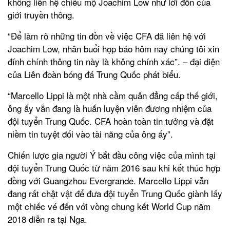
không liên hệ chiêu mộ Joachim Low như lời đồn của
giới truyền thông.
“Để làm rõ những tin đồn về việc CFA đã liên hệ với
Joachim Low, nhân buổi họp báo hôm nay chúng tôi xin
đính chính thông tin này là không chính xác”. – đại diện
của Liên đoàn bóng đá Trung Quốc phát biểu.
“Marcello Lippi là một nhà cầm quân đẳng cấp thế giới,
ông ấy vẫn đang là huấn luyện viên đương nhiệm của
đội tuyển Trung Quốc. CFA hoàn toàn tin tưởng và đặt
niềm tin tuyệt đối vào tài năng của ông ấy”.
Chiến lược gia người Ý bắt đầu công việc của mình tại
đội tuyển Trung Quốc từ năm 2016 sau khi kết thúc hợp
đồng với Guangzhou Evergrande. Marcello Lippi vẫn
đang rất chật vật để đưa đội tuyển Trung Quốc giành lấy
một chiếc vé đến với vòng chung kết World Cup năm
2018 diễn ra tại Nga.