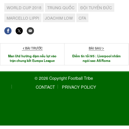
WORLD CUP 2018
TRUNG QUỐC
ĐỘI TUYỂN ĐỨC
MARCELLO LIPPI
JOACHIM LOW
CFA
BÀI TRƯỚC
BÀI SAU
Man Utd hưởng đậm nếu lọt vào
Điểm tin tối 9/5 : Liverpool nhắm
trận chung kết Europa League
ngôi sao AS Roma
© 2026 Copyright Football Tribe
CONTACT
PRIVACY POLICY