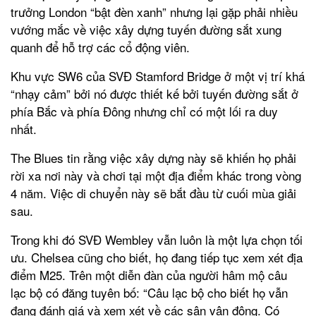
trưởng London “bật đèn xanh” nhưng lại gặp phải nhiều
vướng mắc về việc xây dựng tuyến đường sắt xung
quanh để hỗ trợ các cổ động viên.
Khu vực SW6 của SVĐ Stamford Bridge ở một vị trí khá
“nhạy cảm” bởi nó được thiết kế bởi tuyến đường sắt ở
phía Bắc và phía Đông nhưng chỉ có một lối ra duy
nhất.
The Blues tin rằng việc xây dựng này sẽ khiến họ phải
rời xa nơi này và chơi tại một địa điểm khác trong vòng
4 năm. Việc di chuyển này sẽ bắt đầu từ cuối mùa giải
sau.
Trong khi đó SVĐ Wembley vẫn luôn là một lựa chọn tối
ưu. Chelsea cũng cho biết, họ đang tiếp tục xem xét địa
điểm M25. Trên một diễn đàn của người hâm mộ câu
lạc bộ có đăng tuyên bố: “Câu lạc bộ cho biết họ vẫn
đang đánh giá và xem xét về các sân vận động. Có