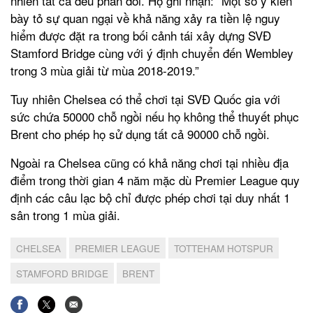
nhiên tất cả đều phản đối. Họ ghi nhận: “Một số ý kiến
bày tỏ sự quan ngại về khả năng xảy ra tiền lệ nguy
hiểm được đặt ra trong bối cảnh tái xây dựng SVĐ
Stamford Bridge cùng với ý định chuyển đến Wembley
trong 3 mùa giải từ mùa 2018-2019.”
Tuy nhiên Chelsea có thể chơi tại SVĐ Quốc gia với
sức chứa 50000 chỗ ngồi nếu họ không thể thuyết phục
Brent cho phép họ sử dụng tất cả 90000 chỗ ngồi.
Ngoài ra Chelsea cũng có khả năng chơi tại nhiều địa
điểm trong thời gian 4 năm mặc dù Premier League quy
định các câu lạc bộ chỉ được phép chơi tại duy nhất 1
sân trong 1 mùa giải.
CHELSEA
PREMIER LEAGUE
TOTTEHAM HOTSPUR
STAMFORD BRIDGE
BRENT