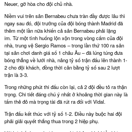
Neuer, gỡ hòa cho đội chủ nhà.
Niềm vui trên sân Bernabeu chưa tràn đầy được lâu thì
ngay sau đó, đội trưởng của đội bóng thành Madrid đã
thêm một lần nữa khiến cả sân Bernabeu phải lặng
im. Từ một tình huống lộn xộn trong vòng cấm của đội
nhà, trung vệ Sergio Ramos – trong lần thứ 100 ra sân
tại sân chơi danh giá số 1 châu Âu – đã lúng túng đưa
bóng thẳng về lưới nhà, nâng tỷ số trận đấu lên thành 1-
2 cho đội khách, đồng thời cân bằng tỷ số sau 2 lượt
trận là 3-3.
Trong những phút thi đấu còn lại, cả 2 đội đều tỏ ra thận
trọng. Chi tiết đáng chú ý nhất ở khoảng thời gian này là
tấm thẻ đỏ mà trọng tài đã rút ra đối với Vidal.
Trận đấu kết thúc với tỷ số 1-2. Điều này buộc hai đội
phải giải quyết thắng thua trong 2 hiệp phụ.