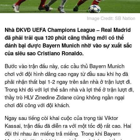
Image Credit: SB Nation
Nhà ĐKVĐ UEFA Champions League – Real Madrid
đã phải trải qua 120 phút căng thẳng mới có thể
đánh bại được Bayern Munich nhờ vào sự xuất sắc
của siêu sao Cristiano Ronaldo.
Bước vào trận đấu này, các cầu thủ Bayern Munich
chơi với đội hình dâng cao ngay từ đầu sau khi họ đã
phải nhận thất bại 1-2 ngay trên sân nhà ở trận lượt đi.
Trong khi đó với lợi thế sân nhà và lợi thế ở trận lượt đi,
thầy trò HLV Zinedine Zidane cũng không ngần ngại
chơi đôi công với đội khách.
Ngay sau tiếng còi khai cuộc của trọng tài Viktor
Kassai, trận đấu đã diễn ra với một tốc độ rất cao. Hai
đội thi nhau ăn miếng trả miếng. Trong khi Bayern