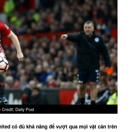
 Credit: Daily Post
ited có đủ khả năng để vượt qua mọi vật cản trên