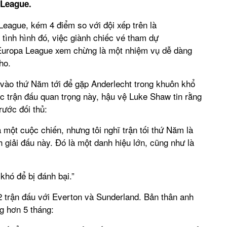
 League.
League, kém 4 điểm so với đội xếp trên là
i tình hình đó, việc giành chiếc vé tham dự
uropa League xem chừng là một nhiệm vụ dễ dàng
ho.
 vào thứ Năm tới để gặp Anderlecht trong khuôn khổ
ớc trận đấu quan trọng này, hậu vệ Luke Shaw tin rằng
rước đối thủ:
à một cuộc chiến, nhưng tôi nghĩ trận tối thứ Năm là
 giải đấu này. Đó là một danh hiệu lớn, cũng như là
 khó để bị đánh bại.”
 trận đấu với Everton và Sunderland. Bản thân anh
ng hơn 5 tháng: