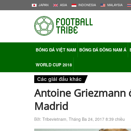
JAPAN
ASIA
INDONESIA
MALAYSIA
BÓNG ĐÁ VIỆT NAM
BÓNG ĐÁ ĐÔNG NAM Á
WORLD CUP 2018
Các giải đấu khác
Antoine Griezmann đ
Madrid
Bởi:
Tribevietnam
,
Tháng Ba 24, 2017 8:39 chiều