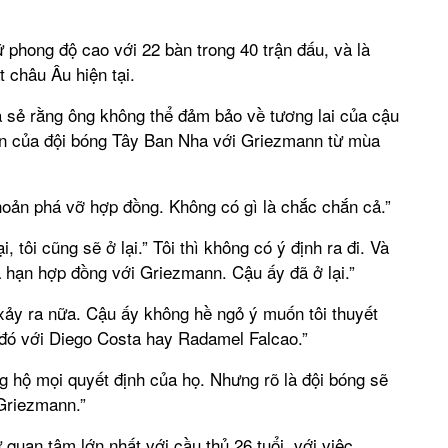
 phong độ cao với 22 bàn trong 40 trận đấu, và là
 châu Âu hiện tại.
 sẻ rằng ông không thể đảm bảo về tương lai của cậu
án của đội bóng Tây Ban Nha với Griezmann từ mùa
khoản phá vỡ hợp đồng. Không có gì là chắc chắn cả.”
i, tôi cũng sẽ ở lại.” Tôi thì không có ý định ra đi. Và
a hạn hợp đồng với Griezmann. Cậu ấy đã ở lại.”
ẽ xảy ra nữa. Cậu ấy không hề ngỏ ý muốn tôi thuyết
n đó với Diego Costa hay Radamel Falcao.”
ủng hộ mọi quyết định của họ. Nhưng rõ là đội bóng sẽ
Griezmann.”
quan tâm lớn nhất với cầu thủ 26 tuổi, với việc