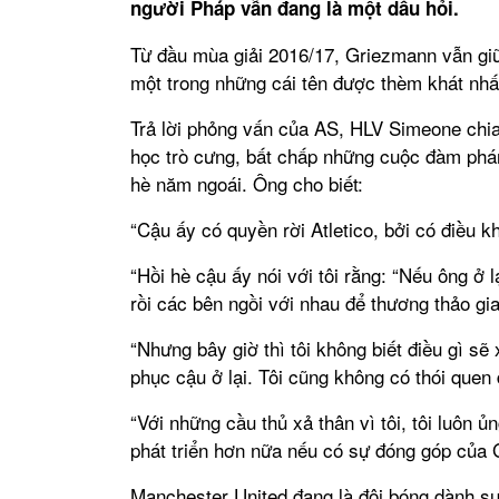
người Pháp vẫn đang là một dấu hỏi.
Từ đầu mùa giải 2016/17, Griezmann vẫn giữ
một trong những cái tên được thèm khát nhất
Trả lời phỏng vấn của AS, HLV Simeone chia
học trò cưng, bất chấp những cuộc đàm ph
hè năm ngoái. Ông cho biết:
“Cậu ấy có quyền rời Atletico, bởi có điều 
“Hồi hè cậu ấy nói với tôi rằng: “Nếu ông ở lạ
rồi các bên ngồi với nhau để thương thảo gi
“Nhưng bây giờ thì tôi không biết điều gì s
phục cậu ở lại. Tôi cũng không có thói que
“Với những cầu thủ xả thân vì tôi, tôi luôn 
phát triển hơn nữa nếu có sự đóng góp của 
Manchester United đang là đội bóng dành sự 