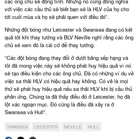
các ông chủ sẽ đồng tình. Nhưng nó cũng đồng nghĩa
với việc các cầu thủ sẽ biết bạn sẽ là HLV của họ cho
tới cuối mùa và họ sẽ phải quen với điều đó”.
Những đội bóng như Leicester và Swansea đang có kết
quả tốt khi thay tướng và BLV Neville nghĩ rằng các ông
chủ sẽ xem đó là cái cớ để thay tướng.
“Các đội bóng đang thay đổi ở dưới bảng xếp hạng và
tôi đã mong việc này sẽ không phát huy hiệu quả vì nó
sẽ tạo điều kiện cho các ông chủ. Đã có những ví dụ về
việc sa thải HLV có hiệu quả hay không. Có vẻ là mọi
thứ sẽ phát huy hiệu quả nếu sa thải HLV khi bị cầu thủ
phản ứng. Chúng ta đã thấy điều đó ở Leicester, họ đã
lột xác ngoạn mục. Đó cũng là điều đã xảy ra ở
Swansea và Hull”.
SWANSEA
LEICESTER
NEVILLE
HULL