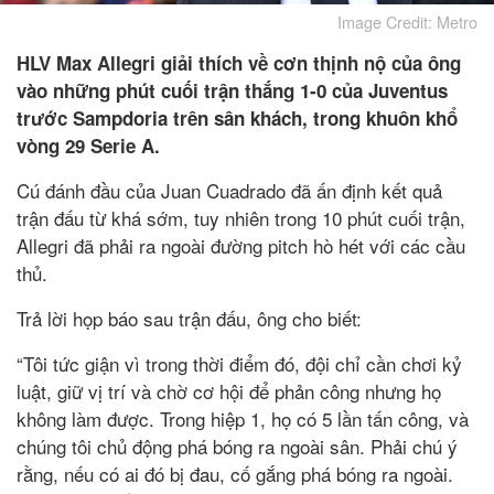
Image Credit: Metro
HLV Max Allegri giải thích về cơn thịnh nộ của ông
vào những phút cuối trận thắng 1-0 của Juventus
trước Sampdoria trên sân khách, trong khuôn khổ
vòng 29 Serie A.
Cú đánh đầu của Juan Cuadrado đã ấn định kết quả
trận đấu từ khá sớm, tuy nhiên trong 10 phút cuối trận,
Allegri đã phải ra ngoài đường pitch hò hét với các cầu
thủ.
Trả lời họp báo sau trận đấu, ông cho biết:
“Tôi tức giận vì trong thời điểm đó, đội chỉ cần chơi kỷ
luật, giữ vị trí và chờ cơ hội để phản công nhưng họ
không làm được. Trong hiệp 1, họ có 5 lần tấn công, và
chúng tôi chủ động phá bóng ra ngoài sân. Phải chú ý
rằng, nếu có ai đó bị đau, cố gắng phá bóng ra ngoài.