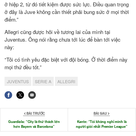
ở hiệp 2, từ đó tiết kiệm được sức lực. Điều quan trọng
ở đây là Juve không cần thiết phải bung sức ở mọi thời
điểm.”
Allegri cũng được hỏi về tương lai của mình tại
Juventus. Ông nói rằng chưa tới lúc để bàn tới việc
này:
“Tôi có tình yêu đặc biệt với đội bóng. Ở thời điểm này
mọi thứ đều tốt.”
JUVENTUS
SERIE A
ALLEGRI
BÀI TRƯỚC
BÀI SAU
Guardiola: “City là thử thách lớn
Kante: “Tôi không nghĩ mình là
hơn Bayern và Barcelona”
người giỏi nhất Premier League”