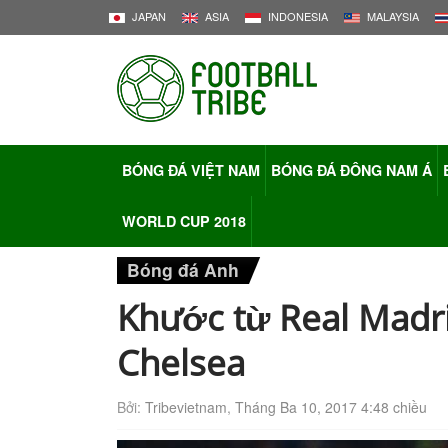
JAPAN
ASIA
INDONESIA
MALAYSIA
BÓNG ĐÁ VIỆT NAM
BÓNG ĐÁ ĐÔNG NAM Á
WORLD CUP 2018
Bóng đá Anh
Khước từ Real Madri
Chelsea
Bởi:
Tribevietnam
,
Tháng Ba 10, 2017 4:48 chiều