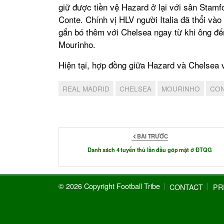
giữ được tiền vệ Hazard ở lại với sân Stam
Conte. Chính vị HLV người Italia đã thổi và
gắn bó thêm với Chelsea ngay từ khi ông đế
Mourinho.
Hiện tại, hợp đồng giữa Hazard và Chelsea v
REAL MADRID
CHELSEA
MOURINHO
CO
BÀI TRƯỚC
Danh sách 4 tuyển thủ lần đầu góp mặt ở ĐTQG
© 2026 Copyright Football Tribe
CONTACT
PR