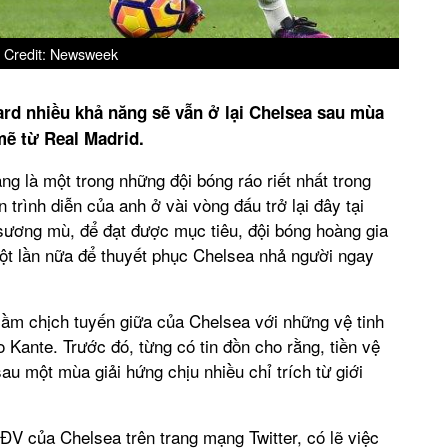
 Credit: Newsweek
ard nhiều khả năng sẽ vẫn ở lại Chelsea sau mùa
mẽ từ Real Madrid.
ng là một trong những đội bóng ráo riết nhất trong
 trình diễn của anh ở vài vòng đấu trở lại đây tại
sương mù, để đạt được mục tiêu, đội bóng hoàng gia
t lần nữa để thuyết phục Chelsea nhả người ngay
cầm chịch tuyến giữa của Chelsea với những vệ tinh
Kante. Trước đó, từng có tin đồn cho rằng, tiền vệ
au một mùa giải hứng chịu nhiều chỉ trích từ giới
ĐV của Chelsea trên trang mạng Twitter, có lẽ việc