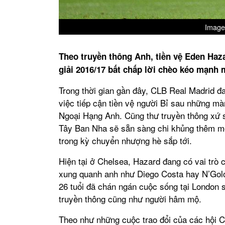
Image
Theo truyền thông Anh, tiền vệ Eden Haz
giải 2016/17 bất chấp lời chèo kéo mạnh 
Trong thời gian gần đây, CLB Real Madrid đa
việc tiếp cận tiền vệ người Bỉ sau những màn
Ngoại Hạng Anh. Cũng thư truyền thông xứ 
Tây Ban Nha sẽ sẵn sàng chi khủng thêm mộ
trong kỳ chuyển nhượng hè sắp tới.
Hiện tại ở Chelsea, Hazard đang có vai trò 
xung quanh anh như Diego Costa hay N’Golo 
26 tuổi đã chán ngán cuộc sống tại London s
truyền thông cũng như người hâm mộ.
Theo như những cuộc trao đổi của các hội C