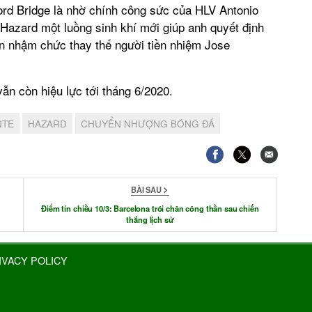
ford Bridge là nhờ chính công sức của HLV Antonio
o Hazard một luồng sinh khí mới giúp anh quyết định
n nhậm chức thay thế người tiền nhiệm Jose
ẫn còn hiệu lực tới tháng 6/2020.
NTE
HAZARD
CHUYỂN NHƯỢNG BÓNG ĐÁ
BÀI SAU
Điểm tin chiều 10/3: Barcelona trói chân công thần sau chiến
thắng lịch sử
IVACY POLICY