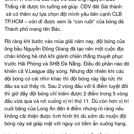
Thắng rất được tin tưởng sẽ giúp CĐV đất Sài thành
sẽ có thêm sự lựa chọn đội mình yêu bên cạnh CLB
TP.HCM – vốn dĩ được xem là “con ruột” của bóng đá
Thành phố mang tên Bác.
Rõ ràng khi bước vào mùa giải năm nay, đội bóng của
ông bầu Nguyễn Đông Giang đã tạo nên một cuộc địa
chấn không hề nhỏ khi giành chiến thắng thuyết phục
trước Hải Phòng và SHB Đà Nẵng. Điều đó phần nào đó
khiến cả V.League dậy sóng. Nhưng đột nhiên khi các
đội bóng có cái nhìn khác thì đội bóng này lập tức thi
đấu sa sút thấy rõ. Sau 2 vòng đấu với 6 điểm tuyệt đối
thì giờ đây đội bóng chỉ kiếm được 2 điểm trong 5 vòng
đấu vừa qua và rơi xuống vị trí thứ 11. Dù còn hơn vị trí
cuối bảng của Long An đến 4 điểm nhưng rõ ràng nếu
không cải thiện được tình hình thì dù sớm dù muộn đội
bóng này sẽ giáp mặt với nguy cơ tiềm ẩn xuống hạng.