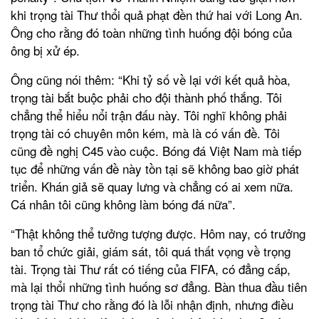
khi trọng tài Thư thổi quả phạt đền thứ hai với Long An.
Ông cho rằng đó toàn những tình huống đội bóng của
ông bị xử ép.
Ông cũng nói thêm: “Khi tỷ số về lại với kết quả hòa,
trọng tài bắt buộc phải cho đội thành phố thắng. Tôi
chẳng thể hiểu nổi trận đấu này. Tôi nghĩ không phải
trọng tài có chuyên môn kém, mà là có vấn đề. Tôi
cũng đề nghị C45 vào cuộc. Bóng đá Việt Nam mà tiếp
tục để những vấn đề này tồn tại sẽ không bao giờ phát
triển. Khán giả sẽ quay lưng và chẳng có ai xem nữa.
Cá nhân tôi cũng không làm bóng đá nữa”.
“Thật không thể tưởng tượng được. Hôm nay, có trưởng
ban tổ chức giải, giám sát, tôi quá thất vọng về trọng
tài. Trọng tài Thư rất có tiếng của FIFA, có đẳng cấp,
mà lại thổi những tình huống sơ đẳng. Bàn thua đầu tiên
trọng tài Thư cho rằng đó là lỗi nhận định, nhưng điều