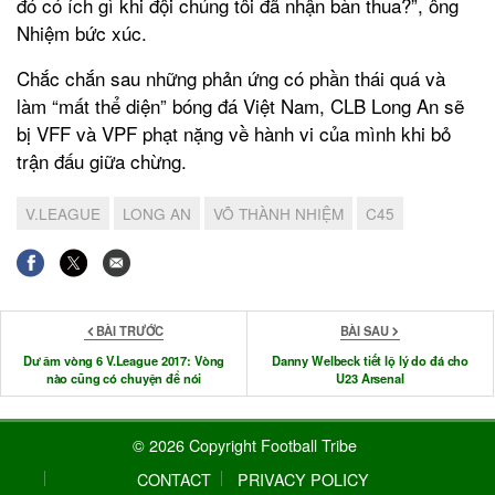
đó có ích gì khi đội chúng tôi đã nhận bàn thua?”, ông
Nhiệm bức xúc.
Chắc chắn sau những phản ứng có phần thái quá và
làm “mất thể diện” bóng đá Việt Nam, CLB Long An sẽ
bị VFF và VPF phạt nặng về hành vi của mình khi bỏ
trận đấu giữa chừng.
V.LEAGUE
LONG AN
VÕ THÀNH NHIỆM
C45
BÀI TRƯỚC
BÀI SAU
Dư âm vòng 6 V.League 2017: Vòng
Danny Welbeck tiết lộ lý do đá cho
nào cũng có chuyện để nói
U23 Arsenal
© 2026 Copyright Football Tribe
CONTACT
PRIVACY POLICY