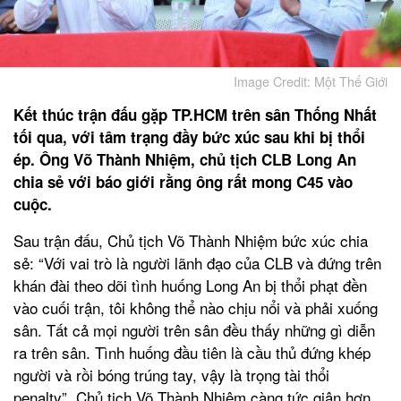
Image Credit: Một Thế Giới
Kết thúc trận đấu gặp TP.HCM trên sân Thống Nhất
tối qua, với tâm trạng đầy bức xúc sau khi bị thổi
ép. Ông Võ Thành Nhiệm, chủ tịch CLB Long An
chia sẻ với báo giới rằng ông rất mong C45 vào
cuộc.
Sau trận đấu, Chủ tịch Võ Thành Nhiệm bức xúc chia
sẻ: “Với vai trò là người lãnh đạo của CLB và đứng trên
khán đài theo dõi tình huống Long An bị thổi phạt đền
vào cuối trận, tôi không thể nào chịu nổi và phải xuống
sân. Tất cả mọi người trên sân đều thấy những gì diễn
ra trên sân. Tình huống đầu tiên là cầu thủ đứng khép
người và rồi bóng trúng tay, vậy là trọng tài thổi
penalty”. Chủ tịch Võ Thành Nhiệm càng tức giận hơn