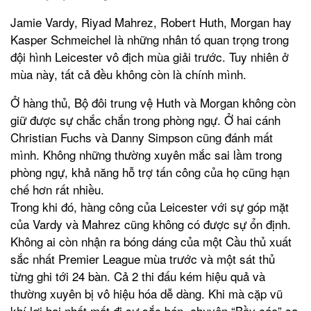
Jamie Vardy, Riyad Mahrez, Robert Huth, Morgan hay
Kasper Schmeichel là những nhân tố quan trọng trong
đội hình Leicester vô địch mùa giải trước. Tuy nhiên ở
mùa này, tất cả đều không còn là chính mình.
Ở hàng thủ, Bộ đôi trung vệ Huth và Morgan không còn
giữ được sự chắc chắn trong phòng ngự. Ở hai cánh
Christian Fuchs và Danny Simpson cũng đánh mất
mình. Không những thường xuyên mắc sai lầm trong
phòng ngự, khả năng hỗ trợ tấn công của họ cũng hạn
chế hơn rất nhiều.
Trong khi đó, hàng công của Leicester với sự góp mặt
của Vardy và Mahrez cũng không có được sự ổn định.
Không ai còn nhận ra bóng dáng của một Cầu thủ xuất
sắc nhất Premier League mùa trước và một sát thủ
từng ghi tới 24 bàn. Cả 2 thi đấu kém hiệu quả và
thường xuyên bị vô hiệu hóa dễ dàng. Khi mà cặp vũ
khí lợi hại nhất mất đi sự sắc bén, chuyện “Bầy cáo” sa