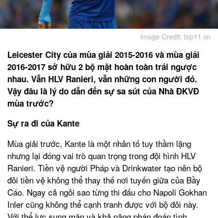
Image Credit: top11.vn
Leicester City của mùa giải 2015-2016 và mùa giải
2016-2017 sở hữu 2 bộ mặt hoàn toàn trái ngược
nhau. Vẫn HLV Ranieri, vẫn những con người đó.
Vậy đâu là lý do dẫn đến sự sa sút của Nhà ĐKVĐ
mùa trước?
Sự ra đi của Kante
Mùa giải trước, Kante là một nhân tố tuy thầm lặng
nhưng lại đóng vai trò quan trọng trong đội hình HLV
Ranieri. Tiền vệ người Pháp và Drinkwater tạo nên bộ
đôi tiền vệ không thể thay thế nơi tuyến giữa của Bầy
Cáo. Ngay cả ngôi sao từng thi đấu cho Napoli Gokhan
Inler cũng không thể cạnh tranh được với bộ đôi này.
Với thể lực sung mãn và khả năng phán đoán tình