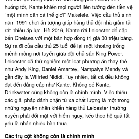
huống tốt, Kante khiến mọi người liên tưởng đến tiền vệ
“một mình cân cả thế giới” Makelele. Việc cầu thủ sinh
năm 1991 chơi ấn tượng giúp hàng thủ đội nhà giảm tải
rất nhiều áp lực. Hè 2016, Kante rời Leicester để cập
bến Chelsea với một bản hợp đồng trị giá 30 triệu bảng.
Sự ra đi của cầu thủ 25 tuổi để lại một khoảng trống
mênh mông nơi tuyến giữa đội chủ sân King Power.
Leicester đã thử nghiệm một loạt phương án thay thế
như Andy King, Daniel Amartey, Nampalys Mendy và
gần đây là Wilfried Nididi. Tuy nhiên, tất cả đều không
đạt đến đẳng cấp như Kante. Không có Kante,
Drinkwater cũng không còn là chính mình. Việc thiếu
các giải pháp đánh chặn từ xa chất lượng là một trong
những nguyên nhân khiến hàng thủ Leicester thường
xuyên phải đối mặt với hiểm nguy, kéo theo hệ quả tất
yếu là nhận nhiều bàn thua.
Các trụ cột không còn là chính mình