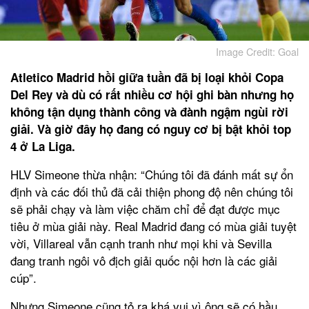
Image Credit: Goal
Atletico Madrid hồi giữa tuần đã bị loại khỏi Copa
Del Rey và dù có rất nhiều cơ hội ghi bàn nhưng họ
không tận dụng thành công và đành ngậm ngùi rời
giải. Và giờ đây họ đang có nguy cơ bị bật khỏi top
4 ở La Liga.
HLV Simeone thừa nhận: “Chúng tôi đã đánh mất sự ổn
định và các đối thủ đã cải thiện phong độ nên chúng tôi
sẽ phải chạy và làm việc chăm chỉ để đạt được mục
tiêu ở mùa giải này. Real Madrid đang có mùa giải tuyệt
vời, Villareal vẫn cạnh tranh như mọi khi và Sevilla
đang tranh ngôi vô địch giải quốc nội hơn là các giải
cúp”.
Nhưng Simeone cũng tỏ ra khá vui vì ông sẽ có hầu