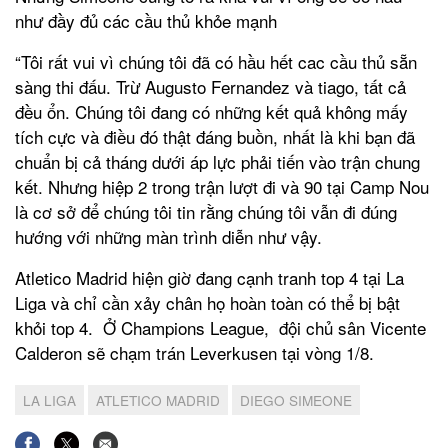
như đầy đủ các cầu thủ khỏe mạnh
“Tôi rất vui vì chúng tôi đã có hầu hết cac cầu thủ sẵn
sàng thi đấu. Trừ Augusto Fernandez và tiago, tất cả
đều ổn. Chúng tôi đang có những kết quả không mấy
tích cực và điều đó thật đáng buồn, nhất là khi bạn đã
chuẩn bị cả tháng dưới áp lực phải tiến vào trận chung
kết. Nhưng hiệp 2 trong trận lượt đi và 90 tại Camp Nou
là cơ sở để chúng tôi tin rằng chúng tôi vẫn đi đúng
hướng với những màn trình diễn như vậy.
Atletico Madrid hiện giờ đang cạnh tranh top 4 tại La
Liga và chỉ cần xảy chân họ hoàn toàn có thể bị bật
khỏi top 4. Ở Champions League, đội chủ sân Vicente
Calderon sẽ chạm trán Leverkusen tại vòng 1/8.
LA LIGA
ATLETICO MADRID
DIEGO SIMEONE