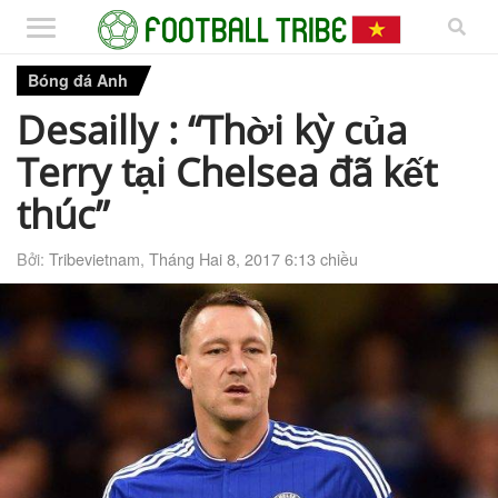
Bóng đá Anh
Desailly : “Thời kỳ của
Terry tại Chelsea đã kết
thúc”
Bởi:
Tribevietnam
,
Tháng Hai 8, 2017 6:13 chiều