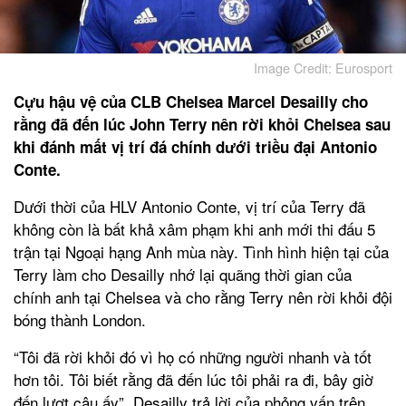
Image Credit: Eurosport
Cựu hậu vệ của CLB Chelsea Marcel Desailly cho
rằng đã đến lúc John Terry nên rời khỏi Chelsea sau
khi đánh mất vị trí đá chính dưới triều đại Antonio
Conte.
Dưới thời của HLV Antonio Conte, vị trí của Terry đã
không còn là bất khả xâm phạm khi anh mới thi đấu 5
trận tại Ngoại hạng Anh mùa này. Tình hình hiện tại của
Terry làm cho Desailly nhớ lại quãng thời gian của
chính anh tại Chelsea và cho rằng Terry nên rời khỏi đội
bóng thành London.
“Tôi đã rời khỏi đó vì họ có những người nhanh và tốt
hơn tôi. Tôi biết rằng đã đến lúc tôi phải ra đi, bây giờ
đến lượt cậu ấy”. Desailly trả lời của phỏng vấn trên