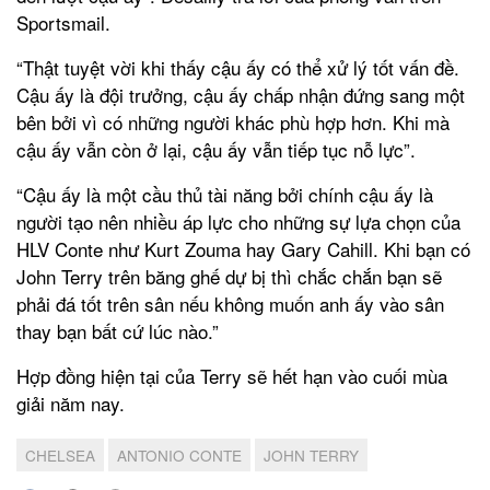
Sportsmail.
“Thật tuyệt vời khi thấy cậu ấy có thể xử lý tốt vấn đề.
Cậu ấy là đội trưởng, cậu ấy chấp nhận đứng sang một
bên bởi vì có những người khác phù hợp hơn. Khi mà
cậu ấy vẫn còn ở lại, cậu ấy vẫn tiếp tục nỗ lực”.
“Cậu ấy là một cầu thủ tài năng bởi chính cậu ấy là
người tạo nên nhiều áp lực cho những sự lựa chọn của
HLV Conte như Kurt Zouma hay Gary Cahill. Khi bạn có
John Terry trên băng ghế dự bị thì chắc chắn bạn sẽ
phải đá tốt trên sân nếu không muốn anh ấy vào sân
thay bạn bất cứ lúc nào.”
Hợp đồng hiện tại của Terry sẽ hết hạn vào cuối mùa
giải năm nay.
CHELSEA
ANTONIO CONTE
JOHN TERRY