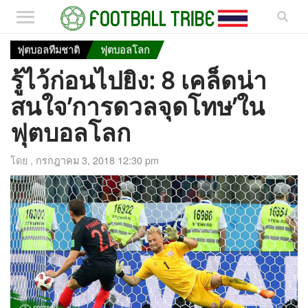
ฟุตบอลทีมชาติ
ฟุตบอลโลก
รู้ไว้ก่อนไปยิง: 8 เคล็ดน่า
สนใจ’การดวลจุดโทษ’ใน
ฟุตบอลโลก
โดย ,
กรกฎาคม 3, 2018 12:30 pm