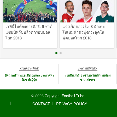
เวทีนี้ไม่ต้องการดีกรี: 6 ชาติ
แจ้งเกิดของจริง: 8 นักเตะ
แชมป์ทวีปปลิวตกรอบบอล
โนเนมค่าตัวพุ่งกระฉูดใน
โลก 2018
ฟุตบอลโลก 2018
บทความที่แล้ว
บทความถัดไป
ปิดฉากตำนานเอเชีย!ฮอนดะประกาศลา
หวนทีมเก่า? อาซาโนะโผล่สนามซ้อม
ทีมชาติญีปุ่น
ซานเฟรชเช
© 2026 Copyright Football Tribe
CONTACT
PRIVACY POLICY