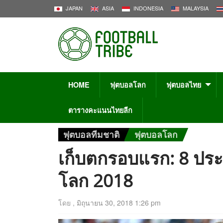
JAPAN
ASIA
INDONESIA
MALAYSIA
HOME
ฟุตบอลโลก
ฟุตบอลไทย
ตารางคะแนนไทยลีก
ฟุตบอลทีมชาติ
ฟุตบอลโลก
เก็บตกรอบแรก: 8 ประ
โลก 2018
โดย ,
มิถุนายน 30, 2018 1:26 pm