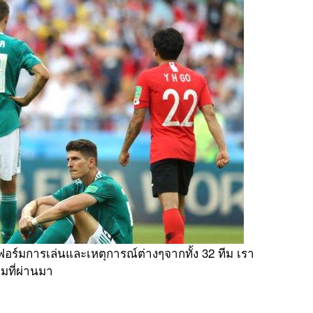
ฟอร์มการเล่นและเหตุการณ์ต่างๆจากทั้ง 32 ทีม เรา
มที่ผ่านมา
1.เห
จากร