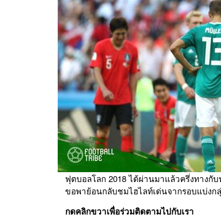
ฟุตบอลโลก 2018 ได้ผ่านมาแล้วครึ่งทางกับ
ขอพาย้อนกลับชมไฮไลท์เด่นจากรอบแบ่งกลุ่
ศส-
กดคลิกขวาเพื่อร่วมติดตามไปกับเรา