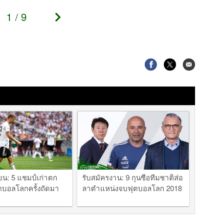
ด้วย
1
/
9
เด่น
้ยน: 5 แชมป์เก่าตก
รับสมัครงาน: 9 กุนซือทีมชาติส่อ
บอลโลกครั้งถัดมา
ลาตำแหน่งจบฟุตบอลโลก 2018