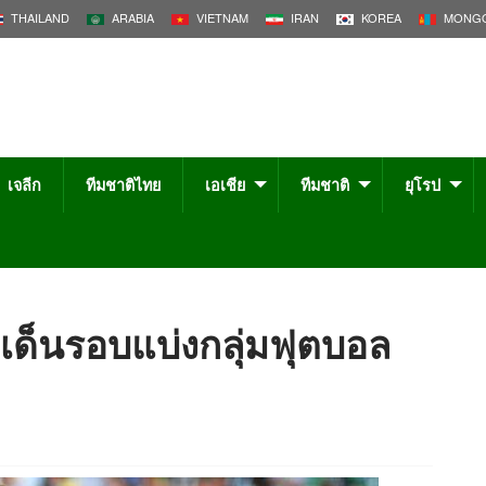
THAILAND
ARABIA
VIETNAM
IRAN
KOREA
MONGO
เจลีก
ทีมชาติไทย
เอเชีย
ทีมชาติ
ยุโรป
เด็นรอบแบ่งกลุ่มฟุตบอล