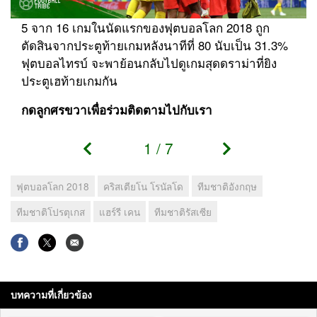
5 จาก 16 เกมในนัดแรกของฟุตบอลโลก 2018 ถูก
ตัดสินจากประตูท้ายเกมหลังนาทีที่ 80 นับเป็น 31.3%
ฟุตบอลไทรบ์ จะพาย้อนกลับไปดูเกมสุดดราม่าที่ยิง
ประตูเฮท้ายเกมกัน
กดลูกศรขวาเพื่อร่วมติดตามไปกับเรา
1
/
7
ฟุตบอลโลก 2018
คริสเตียโน โรนัลโด
ทีมชาติอังกฤษ
ทีมชาติโปรตุเกส
แฮร์รี เคน
ทีมชาติรัสเซีย
บทความที่เกี่ยวข้อง