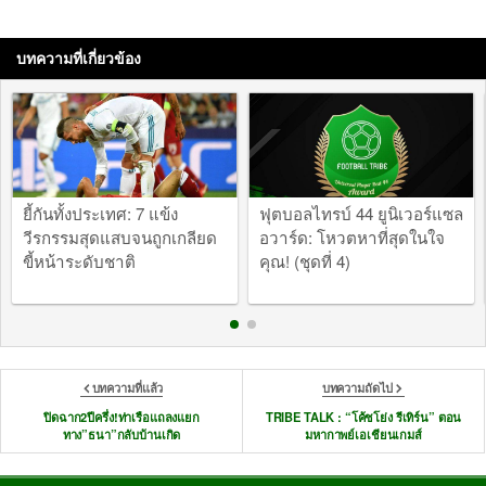
บทความที่เกี่ยวข้อง
ยี้กันทั้งประเทศ: 7 แข้ง
ฟุตบอลไทรบ์ 44 ยูนิเวอร์แซล
วีรกรรมสุดแสบจนถูกเกลียด
อวาร์ด: โหวตหาที่สุดในใจ
ขี้หน้าระดับชาติ
คุณ! (ชุดที่ 4)
บทความที่แล้ว
บทความถัดไป
ปิดฉาก2ปีครึ่ง!ท่าเรือแถลงแยก
TRIBE TALK : “โค้ชโย่ง รีเทิร์น” ตอน
ทาง”ธนา”กลับบ้านเกิด
มหากาพย์เอเชียนเกมส์