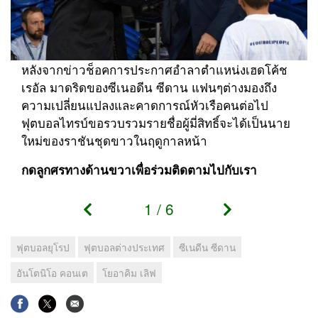
หลังจากข่าวช็อคการประกาศอำลาตำแหน่งเฮดโค้ช
เรอัล มาดริดของซีเนอดีน ซีดาน แฟนๆต่างมองถึง
ความเปลี่ยนแปลงและคาดการณ์หัวเรือคนต่อไป
ฟุตบอลไทรบ์ขอรวบรวมรายชื่อผู้มี่สิทธิ์จะได้เป็นนาย
ใหม่ของราชันชุดขาวในฤดูกาลหน้า
กดลูกศรทางด้านขวาเพื่อร่วมติดตามไปกับเรา
1
/
6
ฟุตบอลยุโรป
ฟุตบอลต่างประเทศ
ซีเนดีน ซีดาน
อันโตนิโอ คอนเต
โยอาคิม เลิฟ