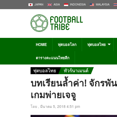
JAPAN
ASIA
INDONESIA
MALAYSIA
HOME
ฟุตบอลโลก
ฟุตบอลไทย
ตารางคะแนนไทยลีก
ฟุตบอลไทย
ทัวร์นาเมนต์
บทเรียนล้ำค่า! จักรพั
เกมพ่ายเจจู
โดย ,
มีนาคม 5, 2018 4:51 pm