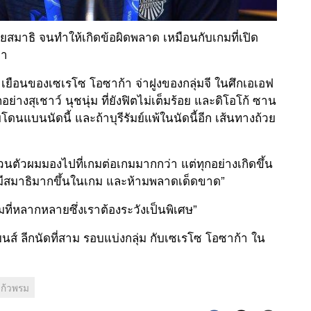
สียสมาธิ จนทำให้เกิดข้อผิดพลาด เหมือนกับเกมที่เปิด
มา
ยือนของเซเรโซ โอซาก้า จ่าฝูงของกลุ่มจี ในศึกเอเอฟ
ย่างสุเชาว์ นุชนุ่ม ที่ยังฟิตไม่เต็มร้อย และดิโอโก้ ซาน
นแบนนัดนี้ และถ้าบุรีรัมย์แพ้ในนัดนี้อีก เส้นทางถ้วย
่วนตัวผมมองไปที่เกมต่อเกมมากกว่า แต่ทุกอย่างเกิดขึ้น
องมีสมาธิมากขึ้นในเกม และห้ามพลาดเด็ดขาด”
กมที่หลากหลายซึ่งเราต้องระวังเป็นพิเศษ”
ียนส์ ลีกนัดที่สาม รอบแบ่งกลุ่ม กับเซเรโซ โอซาก้า ใน
แก้วพรม