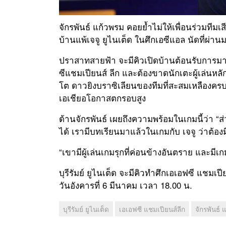
จักรพันธ์ แก้วพรม คอยย้ำไม่ให้เพื่อนร่วมทีมเ
บ้านแพ้เจจู ยูไนเต็ด ในศึกเอซีแอล นัดที่ผ่าน
ปราสาทสายฟ้า จะมีคิวเปิดบ้านต้อนรับการมาเ
ซีแชมเปียนส์ ลีก และต้องขาดนักเตะผู้เล่นหลักอ
โต ดาวยิงบราซิเลียนของทีมที่สะสมเหลืองครบโด
เอเชียอโอกาสตกรอบสูง
ด้านจักรพันธ์ เผยถึงความพร้อมในเกมนี้ว่า “ส
ได้ เรามีบทเรียนมาแล้วในเกมกับ เจจู ว่าต้
“เขามีผู้เล่นเกมรุกที่ค่อนข้างอันตราย และมีเ
บุรีรัมย์ ยูไนเต็ด จะมีคิวทำศึกเอเอฟซี แชมเป
วันอังคารที่ 6 มีนาคม เวลา 18.00 น.
บุรีรัมย์ ยูไนเต็ด
เอเอฟซี แชมเปียนส์ลีก
จักรพันธ์ 