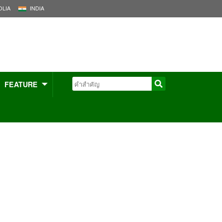
LIA
INDIA
FEATURE