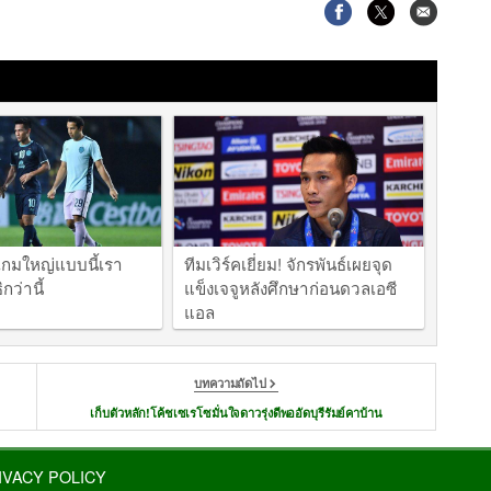
: เกมใหญ่แบบนี้เรา
ทีมเวิร์คเยี่ยม! จักรพันธ์เผยจุด
กว่านี้
แข็งเจจูหลังศึกษาก่อนดวลเอซี
แอล
บทความถัดไป
เก็บตัวหลัก!โค้ชเซเรโซมั่นใจดาวรุ่งดีพออัดบุรีรัมย์คาบ้าน
IVACY POLICY