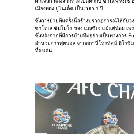
ศึกเจลีก หลังจากทีไ่ด้เปิดตัวกับ ซานเฟรซเซ ฮ
เมืองทอง ยูไนเต็ด เป็นเวลา 1 ปี
ซึ่งการย้ายทีมครั้งนี้สร้างปรากฏการณ์ให้กั
ซาโดเล ซัปโปโร ของ เมสซี่เจ แม้แต่น้อย เพ
ซึ่งหลังจากที่มีการย้ายทีมอย่างเป็นทางการ Fo
อำนวยการฟุตบอล จากสถานีโทรทัศน์ ฮิโรชิมา
ที่ลงเล่น