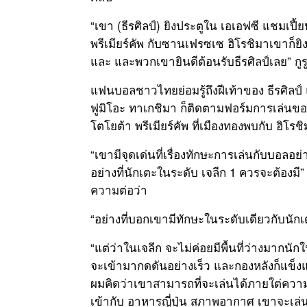
ซือขาวสวีเดน
“เขา (ธีรศิลป์) ยิงประตูใน เอเอฟซี แชมเปี
พรีเมียร์คัพ กับซานเฟรซเซ ฮิโรชิมาเขาก็
งเล่นหน้าคู่ใน
และ และพวกเขายินดีต้อนรับธีรศิลป์เลย” กู
มีประสบการณ์
แฟนบอลชาวไทยย่อมรู้ถึงฝีเท้าของ ธีรศิลป์ แ
ฟูมิโอะ ทาเกชิมา ก็ติดตามฟอร์มการเล่นของ
ามแข็งแกร่ง
โตโยต้า พรีเมียร์คัพ ที่เมืองทองพบกับ ฮิโ
ูจากระยะไกล
“เขามีจุดเด่นที่เรื่องทักษะการเล่นกับบอลอ
อย่างที่นักเตะในระดับ เจลีก 1 ควรจะต้องมี”
รวมไปถึงตัว
ความต่อว่า
บกันใน โตโยต้า
“อย่างที่บอกเขามีทักษะในระดับเดียวกับนักเต
เดียว
“แต่ว่าในเจลีก จะไม่ค่อยมีพื้นที่ว่างมากน
ในครั้งนี้
จะเข้ามากดดันอย่างเร็ว และกองหลังก็แข็งแ
เจลีก และ
ผมคิดว่าเขาสามารถที่จะเล่นได้ภายใต่ควา
เข้ากับ อาหารญี่ปุ่น สภาพอากาศ เขาจะเล่