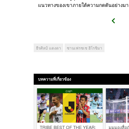
แนวทางของเขาภายใต้ความกดดันอย่างมากไ
ธีรศิลป์ แดงดา
ซานเฟรชเช ฮิโรชิมา
บทความที่เกี่ยวข้อง
TRIBE BEST OF THE YEAR:
มุมมองสื่อญี