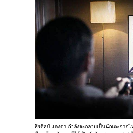
ธีรศิลป์ แดงดา กำลังจะกลายเป็นนักเตะจากไท