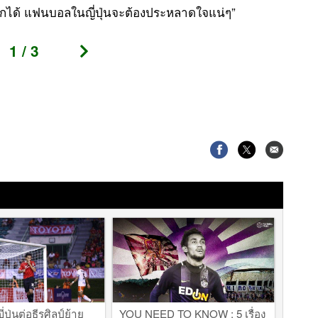
ด้ แฟนบอลในญี่ปุ่นจะต้องประหลาดใจแน่ๆ”
ย้าย
“ช่อ
1
/
3
คิดว
ร้อน
ปรับ
่ปุ่นต่อธีรศิลป์ย้าย
YOU NEED TO KNOW : 5 เรื่อง