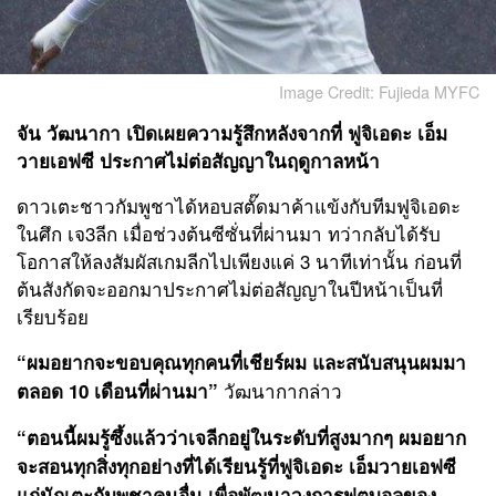
Image Credit: Fujieda MYFC
จัน วัฒนากา เปิดเผยความรู้สึกหลังจากที่ ฟูจิเอดะ เอ็ม
วายเอฟซี ประกาศไม่ต่อสัญญาในฤดูกาลหน้า
ดาวเตะชาวกัมพูชาได้หอบสตั๊ดมาค้าแข้งกับทีมฟูจิเอดะ
ในศึก เจ3ลีก เมื่อช่วงต้นซีซั่นที่ผ่านมา ทว่ากลับได้รับ
โอกาสให้ลงสัมผัสเกมลีกไปเพียงแค่ 3 นาทีเท่านั้น ก่อนที่
ต้นสังกัดจะออกมาประกาศไม่ต่อสัญญาในปีหน้าเป็นที่
เรียบร้อย
“ผมอยากจะขอบคุณทุกคนที่เชียร์ผม และสนับสนุนผมมา
วัฒนากากล่าว
ตลอด 10 เดือนที่ผ่านมา”
“ตอนนี้ผมรู้ซึ้งแล้วว่าเจลีกอยู่ในระดับที่สูงมากๆ ผมอยาก
จะสอนทุกสิ่งทุกอย่างที่ได้เรียนรู้ที่ฟูจิเอดะ เอ็มวายเอฟซี
แก่นักเตะกัมพูชาคนอื่น เพื่อพัฒนาวงการฟุตบอลของ