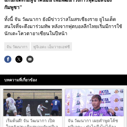
กัมพูชา”
ทั้งนี้ จัน วัฒนากา ยังมีข่าวว่าสโมสรเชียงราย ยูไนเต็ด
สนใจที่จะดึงมาร่วมทัพ หลังจากฟุตบอลลีกไทยเริ่มมีการใช้
นักเตะโควตาอาเซียนในปีหน้า
จัน วัฒนากา
ฟูจิเอดะ เอ็มวายเอฟซี
บทความที่เกี่ยวข้อง
เริ่มต้นดี! จัน วัฒนากา เปิด
จัน วัฒนากา เผยคำพูดโค้ช
ใจหลังประเดิมสนามกับฟุจิเอ
ฟูจิเอดะ : ทำไมถึงไม่ได้ลง